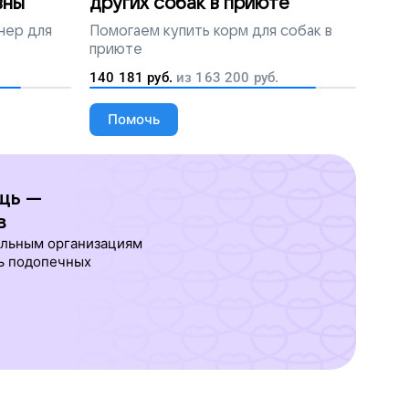
вны
других собак в приюте
нер для
Помогаем
купить корм для собак в
приюте
140 181
руб.
из
163 200
руб.
Помочь
щь —
в
ельным организациям
ь подопечных