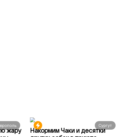
аврополь
Сургут
ую жару
Накормим Чаки и десятки