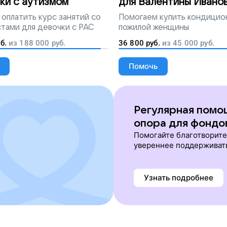
ки с аутизмом
для Валентины Ивано
оплатить курс занятий со
Помогаем
купить кондицио
тами для девочки с РАС
пожилой женщины
б.
из
188 000
руб.
36 800
руб.
из
45 000
руб.
Помочь
Регулярная помо
опора для фондо
Помогайте благотворит
увереннее поддерживат
Узнать подробнее