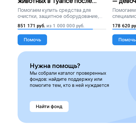
животных в Туапсе после
— девоч
разлива мазута
Помогаем
купить средства для
Помогаем
очистки, защитное оборудование,
специалис
лекарства, корм и предметы первой
851 171
руб.
из
1 000 000
руб.
178 620
ру
необходимости
Помочь
Помочь
Нужна помощь?
Мы собрали каталог проверенных
фондов: найдите поддержку или
помогите тем, кто в ней нуждается
Найти фонд