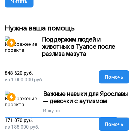
Читать
может вызвать рану. Сейчас мы собираем деньги,
чтобы отправить на лечение десять детей-бабочек.
Специалисты могут приостановить болезнь и
улучшить состояние кожи. Подарите детям
детство без боли, поддержите наш проект.
Нужна ваша помощь
Поддержим людей и
животных в Туапсе после
разлива мазута
848 620
руб.
Помочь
из
1 000 000
руб.
Важные навыки для Ярославы
— девочки с аутизмом
Иркутск
171 070
руб.
Помочь
из
188 000
руб.