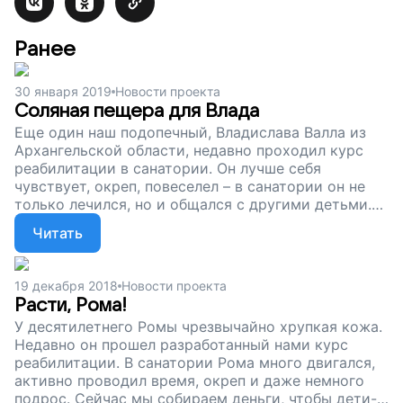
Ранее
30 января 2019
Новости проекта
Соляная пещера для Влада
Еще один наш подопечный, Владислава Валла из
Архангельской области, недавно проходил курс
реабилитации в санатории. Он лучше себя
чувствует, окреп, повеселел – в санатории он не
только лечился, но и общался с другими детьми.
Сейчас мы собираем деньги, чтобы оплачивать
Читать
лечение наших подопечных, детей с чрезвычайно
хрупкой кожей. Помогите детям-бабочкам
окрепнуть, жить без боли и страха, поддержите
19 декабря 2018
Новости проекта
наш проект!
Расти, Рома!
У десятилетнего Ромы чрезвычайно хрупкая кожа.
Недавно он прошел разработанный нами курс
реабилитации. В санатории Рома много двигался,
активно проводил время, окреп и даже немного
подрос. Сейчас мы собираем деньги, чтобы дети-