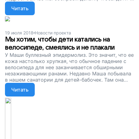
бабочки могли пройти курс реабилитации. Это
Читать
укрепит их здоровье, придаст сил, поможет
избавиться от страхов и опасений, снова обрести
веру в себя. Помогите детям с чрезвычайно
хрупкой кожей, поддержите наш проект!
19 июля 2018
Новости проекта
Мы хотим, чтобы дети катались на
велосипеде, смеялись и не плакали
У Маши буллезный эпидермолиз. Это значит, что ее
кожа настолько хрупкая, что обычное падение с
велосипеда для нее заканчивается обширными
незаживающими ранами. Недавно Маша побывала
в нашем санатории для детей-бабочек. Там она
подросла, стала чаще улыбаться, а главное — ее
Читать
кожа стала более крепкой. Сейчас мы продолжаем
собирать деньги, чтобы дети-бабочки могли расти
и падать с велосипедов. Поддержите наш проект!