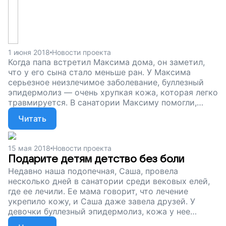
1 июня 2018
Новости проекта
Когда папа встретил Максима дома, он заметил,
что у его сына стало меньше ран. У Максима
серьезное неизлечимое заболевание, буллезный
эпидермолиз — очень хрупкая кожа, которая легко
травмируется. В санатории Максиму помогли,
кожа укрепилась, раны затянулись и стали меньше
Читать
болеть. Сейчас мы собираем деньги, чтобы десять
детей с буллезным эпидермолизом прошли такой
же курс лечения. Помогите детям не бояться
15 мая 2018
Новости проекта
нового дня, поддержите наш проект!
Подарите детям детство без боли
Недавно наша подопечная, Саша, провела
несколько дней в санатории среди вековых елей,
где ее лечили. Ее мама говорит, что лечение
укрепило кожу, и Саша даже завела друзей. У
девочки буллезный эпидермолиз, кожа у нее
нежная, как у бабочки, и любое прикосновение