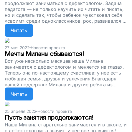
продолжают заниматься с дефектологом. Задача
педагога — не только научить их читать и писать,
но и сделать так, чтобы ребенок чувствовал себя
«своим» среди одноклассников, рос, развивался и
верил в себя. Увы, в интернатах дети не получают
Читать
достаточного внимания и заботы и нуждаются в
помощи, даже когда оказываются в любящей
семье. Друзья, мы продолжаем сбор. Давайте
27 мая 2022
Новости проекта
подарим мальчикам и девочкам из детдомов шанс
Мечты Миланы сбываются!
на успешное будущее!
Вот уже несколько месяцев наша Милана
занимается с дефектологом и меняется на глазах.
Теперь она по-настоящему счастлива: у нее есть
любящая семья, друзья и увлечения.Благодаря
вашей поддержке Милана и другие ребята из
приемных семей узнают себя и учатся жить в этом
Читать
мире. Поддержите наш сбор! Пусть эти важные
занятия продолжаются. Пусть у Миланы будет
счастливое детство!
25 апреля 2022
Новости проекта
Пусть занятия продолжаются!
Наша Милана старательно занимается и в школе, и
с дефектологом, а значит, у нее все получится!