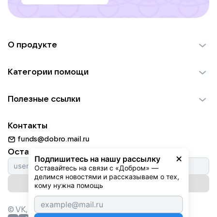
О продукте
О проекте VK Добро
Категории помощи
Отчеты VK Добро
Детям
Использование материалов
Полезные ссылки
Взрослым
Обратная связь
Найти фонд
Пожилым
Контакты
Для НКО
Волонтеры
Животным
funds@dobro.mail.ru
Партнерам
Добрый день
Оставайтесь с нами
Природе
Подпишитесь на нашу рассылку
Истории
Оставайтесь на связи с «Добром» — 
Культуре
делимся новостями и рассказываем о тех, 
Автоплатежи
Подписаться на рассылку
Фондам
кому нужна помощь
© VK,
2026
г. Все права защищены.