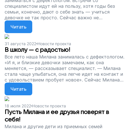
заниматься с дефектологом. Встречи со
специалистом идут ей на пользу, хотя годы без
семьи, конечно, дают о себе знать — учиться
девочке не так просто. Сейчас важно не
останавливаться и продолжать регулярные
Читать
занятия. Друзья, поддержите проект. Без нашей
помощи Милана и ее близкие просто не справятся.
Пусть девочка учится с радостью и почувствует
31 августа 2022
Новости проекта
себя «своей» среди сверстников!
В школу — с радостью!
Все лето наша Милана занималась с дефектологом.
«И я, и близкие девочки замечаем, как она
меняется, — рассказывает специалист. — Милана
стала чаще улыбаться, она легче идет на контакт и
с удовольствием пробует новое». Сейчас Милана
готовится к 1 сентября и ждет встречи с
Читать
учителями и одноклассниками. Чтобы школьные
уроки были ей в радость, нужно продолжать
заниматься с дефектологом. Друзья, мы
18 июля 2022
Новости проекта
продолжаем сбор для Миланы и других приемных
Пусть Милана и ее друзья поверят в
детей. Давайте вместе подарим им шанс на
себя!
успешную жизнь!
Милана и другие дети из приемных семей