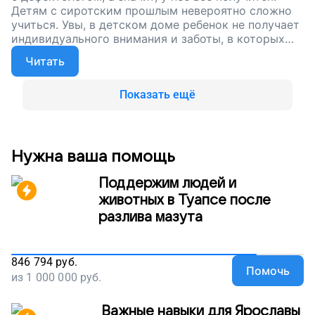
Детям с сиротским прошлым невероятно сложно
учиться. Увы, в детском доме ребенок не получает
индивидуального внимания и заботы, в которых
так нуждается... Друзья, поддержите проект.
Читать
Поможем ребятам с тяжелым сиротским опытом
преодолеть трудности!
Показать ещё
Нужна ваша помощь
Поддержим людей и
животных в Туапсе после
разлива мазута
846 794
руб.
Помочь
из
1 000 000
руб.
Важные навыки для Ярославы