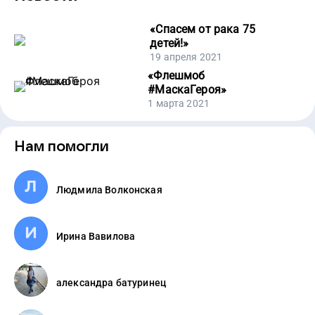
«
Спасем от рака 75
детей!
»
19 апреля 2021
«
Флешмоб
#МаскаГероя
»
1 марта 2021
Нам помогли
Людмила Волконская
Ирина Вавилова
александра батуринец