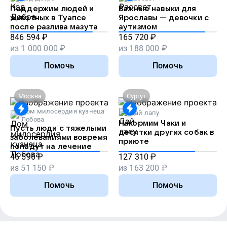
Поддержим людей и
Важные навыки для
животных в Туапсе
Ярославы — девочки с
после разлива мазута
аутизмом
846 594
₽
165 720
₽
из
1 000 000
₽
из
188 000
₽
Помочь
Помочь
Москва
Сургут
Дом милосердия кузнеца
Дай лапу
Лобова
Накормим Чаки и
Пусть люди с тяжелыми
десятки других собак в
заболеваниями вовремя
приюте
попадут на лечение
46 596
₽
127 310
₽
из
51 150
₽
из
163 200
₽
Помочь
Помочь