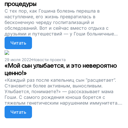
процедуры
С тех пор, как Гошина болезнь перешла в
наступление, его жизнь превратилась в
бесконечную череду госпитализаций и
обследований. Вот и сейчас вместо отдыха с
друзьями и путешествий — у Гоши больничные
стены, вместо летних прогулок — болезненные
Читать
процедуры. Друзья, мы продолжаем сбор на
жизненно важные лекарства для Гоши – юноши с
тяжелым нарушением иммунитета. Сейчас ему
29 июля 2022
Новости проекта
особенно важна наша с вами поддержка. Поможем
«Мой сын улыбается, и это невероятно
Гоше жить без боли!
ценно!»
«Каждый раз после капельниц сын “расцветает”.
Становится более активным, выносливым.
Улыбается, понимаете?» — рассказывает мама
Гоши. С самого рождения юноша борется с
тяжелым генетическим нарушением иммунитета.
Чтобы жить полноценно, ему необходима
Читать
регулярная терапия иммуноглобулинами. Друзья,
сейчас мы продолжаем сбор на эти жизненно
важные препараты для парня. Поддержите наш