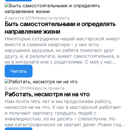
работают люди с разными нарушениями здоровья,
в том числе, Миша. Помогите нам платить
зарплаты нашим сотрудникам, которым негде
6 августа 2019
Новости проекта
больше устроиться на работу, поддержите наш
Быть самостоятельными и определять
проект!
направление жизни
Некоторые сотрудники нашей мастерской живут
вместе в съемной квартире – у них есть
нарушения здоровья, но ребята помогают друг
другу, и, в результате, живет самостоятельное, а
не в интернате или с родителями. С мая у нас
появилась вторая съемная квартира, там уже
Читать
живет Таня из психоневрологического интерната
вместе с волонтером. Но на все это нужны деньги
– на работу мастерской, на аренду квартир.
6 июля 2019
Новости проекта
Помогите людям с нарушениями здоровья жить
Работать, несмотря ни на что
самостоятельно, зарабатывать деньги и самим
Нам почти пять лет и мы продолжаем работу,
определять свою жизнь, поддержите наш проект!
несмотря ни на что. У нас в мастерской работают
и получают зарплату тридцать людей с
инвалидностью, из их десять – слепоглухие. Но
нам катастрофически не хватает денег. Ровно год