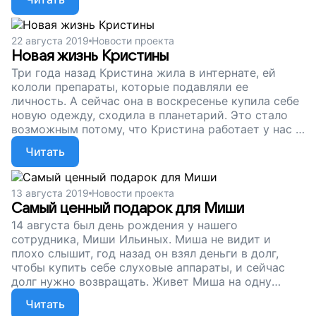
потому, что им важно быть нужными и полезными,
важно приходить на работу. Вы можете
поддержать нашу мастерскую, людей с
22 августа 2019
Новости проекта
нарушениями здоровья и всех, кто сумел тут
Новая жизнь Кристины
обрести дело, друзей и надежду. Не оставайтесь в
Три года назад Кристина жила в интернате, ей
стороне!
кололи препараты, которые подавляли ее
личность. А сейчас она в воскресенье купила себе
новую одежду, сходила в планетарий. Это стало
возможным потому, что Кристина работает у нас в
керамической мастерской и получает зарплату.
Читать
Сейчас мы собираем деньги, чтобы наша
мастерская продолжала работу. Весной и летом с
заказами плохо, мы едва справляемся, а Кристина
13 августа 2019
Новости проекта
и другие ребята доверяют нам, очень
Самый ценный подарок для Миши
рассчитывают на заработок. Помогите людям с
14 августа был день рождения у нашего
нарушениями здоровья жить полной жизнью,
сотрудника, Миши Ильиных. Миша не видит и
поддержите наш проект!
плохо слышит, год назад он взял деньги в долг,
чтобы купить себе слуховые аппараты, и сейчас
долг нужно возвращать. Живет Миша на одну
пенсию по инвалидности. Сейчас мы продолжаем
Читать
собирать деньги на работу нашей мастерской, где