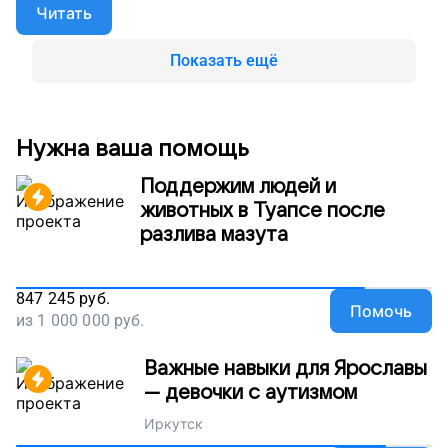
назад летом вы уже выручили нас – помогли
Читать
оплатить аренду. Сейчас нам снова нужна помощь
– поддержите работу нашей мастерской, помогите
людям с нарушениями здоровья работать и
Показать ещё
получать зарплату.
Нужна ваша помощь
Поддержим людей и
животных в Туапсе после
разлива мазута
847 245
руб.
Помочь
из
1 000 000
руб.
Важные навыки для Ярославы
— девочки с аутизмом
Иркутск