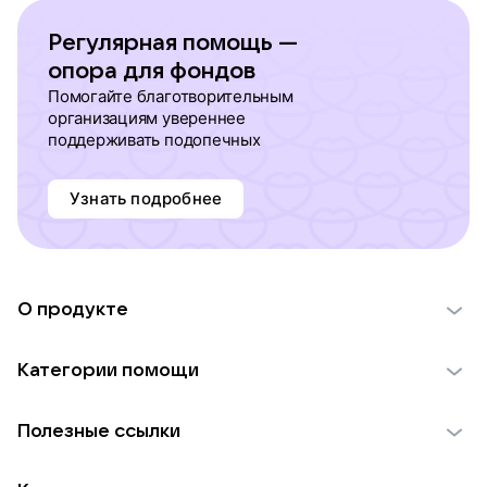
Регулярная помощь —
опора для фондов
Помогайте благотворительным
организациям увереннее
поддерживать подопечных
Узнать подробнее
О продукте
О проекте VK Добро
Категории помощи
Отчеты VK Добро
Детям
Использование материалов
Полезные ссылки
Взрослым
Обратная связь
Найти фонд
Пожилым