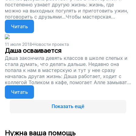
постепенно узнает другую жизнь: жизнь, где
можно на выходных погулять и приготовить ужин,
поговорить с друзьями...Чтобы мастерская
продолжала работать и Кристине было, куда
Читать
приходить, нам нужны деньги. Сейчас нам нечем
платить за аренду. Помогите людям с тяжелыми
нарушениями здоровья работать, жить и идти
11 июля 2018
Новости проекта
вперед!
Даша осваивается
Даша закончила девять классов в школе слепых и
стала думать, что делать дальше. Недавно она
попала к нам в мастерскую и тут у нее сразу
началась другая жизнь: Даша работает, ходит с
коллегой Толиком в кафе, помогает Алле замывать
заготовки...Сейчас нашей мастерской нужна
Читать
помощь. Помогите Толику, Даше и Алле работать и
знать, что они не лишние. Поддержите наш проект!
Показать ещё
Нужна ваша помощь