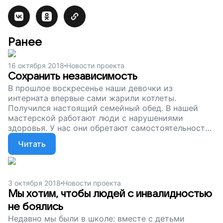
Ранее
16 октября 2018
Новости проекта
Сохранить независимость
В прошлое воскресенье наши девочки из
интерната впервые сами жарили котлеты.
Получился настоящий семейный обед. В нашей
мастерской работают люди с нарушениями
здоровья. У нас они обретают самостоятельность,
начинают сами зарабатывать. Чтобы мастерская
Читать
не закрылась, чтобы наши сотрудники могли
получать зарплату и оставаться независимыми
людьми, нам нужна помощь. Поддержите наш
проект.
3 октября 2018
Новости проекта
Мы хотим, чтобы людей с инвалидностью
не боялись
Недавно мы были в школе: вместе с детьми