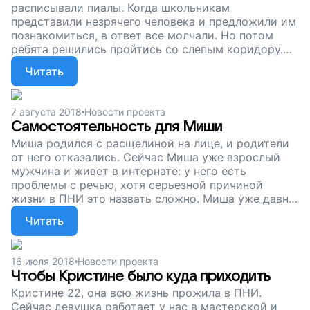
расписывали пиалы. Когда школьникам
представили незрячего человека и предложили им
познакомиться, в ответ все молчали. Но потом
ребята решились пройтись со слепым коридору.
Кто-то сам прогулялся с закрытыми глазами,
Читать
держась за шлейку собаки-проводника. Сейчас мы
собираем деньги, чтобы наша мастерская
продолжала работать: чтобы люди с нарушениями
7 августа 2018
Новости проекта
здоровья делали керамику, зарабатывали и жили,
Самостоятельность для Миши
как мы с вами. Поддержите наш проект!
Миша родился с расщелиной на лице, и родители
от него отказались. Сейчас Миша уже взрослый
мужчина и живет в интернате: у него есть
проблемы с речью, хотя серьезной причиной
жизни в ПНИ это назвать сложно. Миша уже давно
работает у нас в мастерской, в литейном цехе. Он
Читать
очень хочет жить самостоятельно, как все. И
постепенно к этому идет. Чтобы Миша мог
работать в мастерской, получать зарплату и жить
16 июля 2018
Новости проекта
не по распорядку интерната, нам нужна ваша
Чтобы Кристине было куда приходить
помощь. Просто поддержите наш проект.
Кристине 22, она всю жизнь прожила в ПНИ.
Сейчас девушка работает у нас в мастерской и