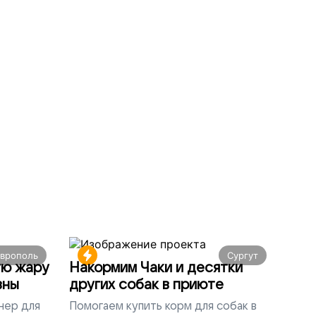
аврополь
Сургут
ую жару
Накормим Чаки и десятки
вны
других собак в приюте
нер для
Помогаем
купить корм для собак в