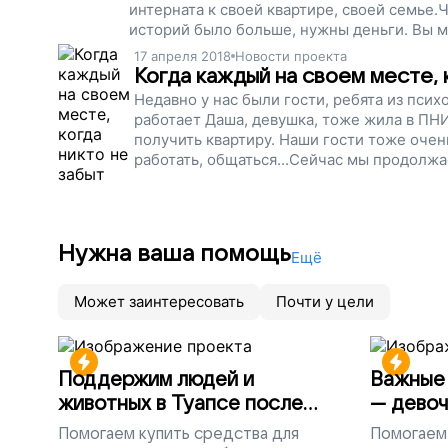
интерната к своей квартире, своей семье.
историй было больше, нужны деньги. Вы мо
бесполезными и ни на что не годными, будут
17 апреля 2018
Новости проекта
Просто поддержите наш проект!
Когда каждый на своем месте, 
Недавно у нас были гости, ребята из пси
работает Даша, девушка, тоже жила в ПНИ
получить квартиру. Наши гости тоже очень
работать, общаться...Сейчас мы продолж
Чтобы люди с ментальными проблемами ра
чувствовали себя нужными, полезными, 
Нужна ваша помощь
Ещё
Может заинтересовать
Почти у цели
Поддержим людей и
Важные 
животных в Туапсе после
— девоч
разлива мазута
Помогаем
купить средства для
Помогаем