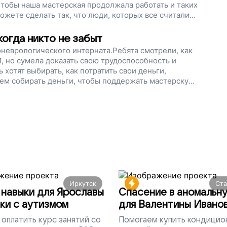
Чтобы наша мастерская продолжала работать и таких
жете сделать так, что люди, которых все считали
 работать, искать себя и жить так, как они хотят.
когда никто не забыт
хоневрологического интерната.Ребята смотрели, как
, но сумела доказать свою трудоспособность и
 хотят выбирать, как потратить свои деньги,
аем собирать деньги, чтобы поддержать мастерскую.
ботали рядом со слепыми, чтобы и те, и другие
самостоятельными. Поддержите наш проект.
Иркутск
Ст
навыки для Ярославы
Спасение в аномальн
ки с аутизмом
для Валентины Ивано
оплатить курс занятий со
Помогаем
купить кондицио