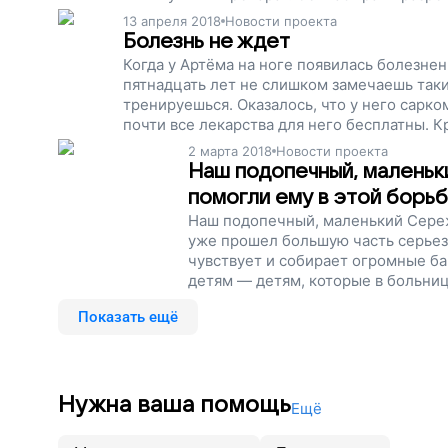
как этот, мы продолжаем собирать ден
13 апреля 2018
Новости проекта
болезнью, не ждали нужного препарата
Болезнь не ждет
незамедлительно. Поддержите наш пр
Когда у Артёма на ноге появилась болезнен
пятнадцать лет не слишком замечаешь так
тренируешься. Оказалось, что у него сарко
почти все лекарства для него бесплатны. К
Благодаря вам, мы можем сразу купить сро
2 марта 2018
Новости проекта
резерва. Сейчас мы продолжаем сбор. Помо
Наш подопечный, маленьки
жизнь, поддержите наш проект!
помогли ему в этой борьб
Наш подопечный, маленький Сережа
уже прошел большую часть серьез
чувствует и собирает огромные б
детям — детям, которые в больни
из-за химии, которым нужны дорог
Показать ещё
справиться с болезнью и поехать 
Нужна ваша помощь
Ещё