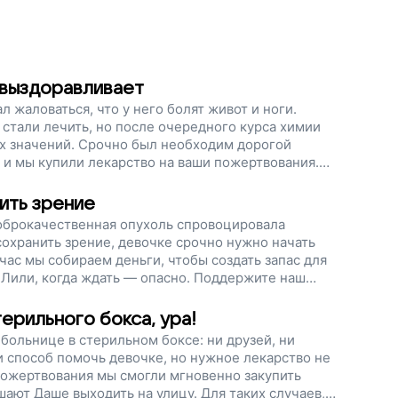
 выздоравливает
 жаловаться, что у него болят живот и ноги.
о стали лечить, но после очередного курса химии
ых значений. Срочно был необходим дорогой
, и мы купили лекарство на ваши пожертвования.
 мы продолжаем собирать деньги. Помогите детям
ите наш проект!
ить зрение
Доброкачественная опухоль спровоцировала
сохранить зрение, девочке срочно нужно начать
ас мы собираем деньги, чтобы создать запас для
у Лили, когда ждать — опасно. Поддержите наш
знь!
ерильного бокса, ура!
 больнице в стерильном боксе: ни друзей, ни
и способ помочь девочке, но нужное лекарство не
пожертвования мы смогли мгновенно закупить
ают Даше выходить на улицу. Для таких случаев,