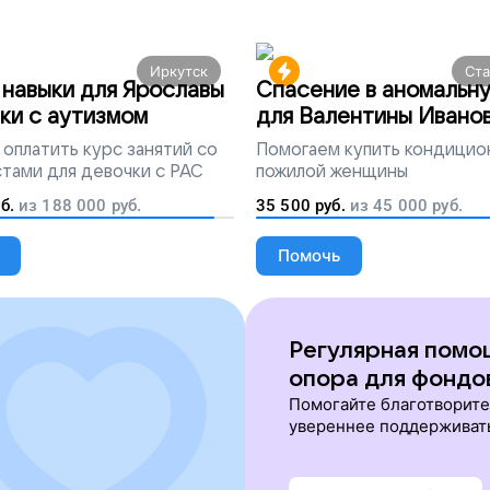
Иркутск
Ст
навыки для Ярославы
Спасение в аномальн
ки с аутизмом
для Валентины Ивано
оплатить курс занятий со
Помогаем
купить кондицио
тами для девочки с РАС
пожилой женщины
б.
из
188 000
руб.
35 500
руб.
из
45 000
руб.
Помочь
Регулярная помо
опора для фондо
Помогайте благотворит
увереннее поддерживат