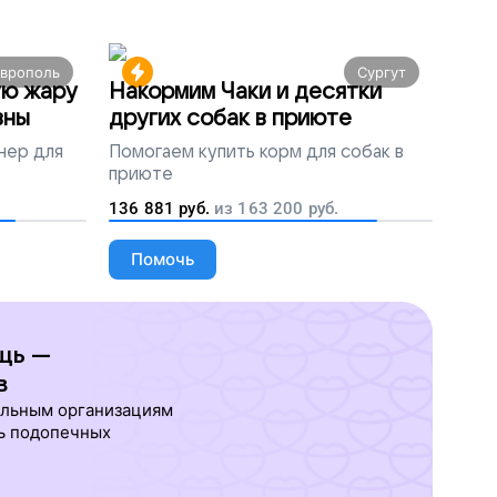
аврополь
Сургут
ую жару
Накормим Чаки и десятки
вны
других собак в приюте
нер для
Помогаем
купить корм для собак в
приюте
136 881
руб.
из
163 200
руб.
Помочь
щь —
в
ельным организациям
ь подопечных