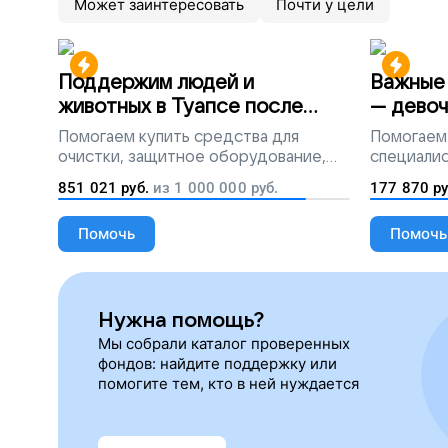
Может заинтересовать
Почти у цели
Поддержим людей и
Важные 
животных в Туапсе после
— девоч
разлива мазута
Помогаем
купить средства для
Помогаем
очистки, защитное оборудование,
специалис
лекарства, корм и предметы первой
851 021
руб.
из
1 000 000
руб.
177 870
ру
необходимости
Помочь
Помочь
Нужна помощь?
Мы собрали каталог проверенных
фондов: найдите поддержку или
помогите тем, кто в ней нуждается