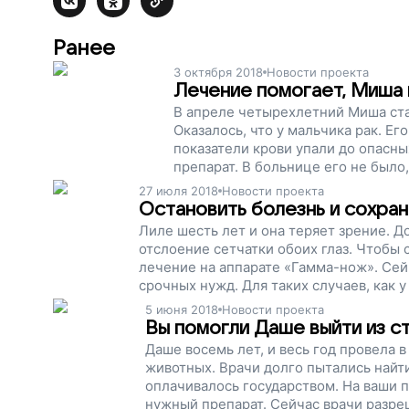
Ранее
3 октября 2018
Новости проекта
Лечение помогает, Миша
В апреле четырехлетний Миша стал
Оказалось, что у мальчика рак. Ег
показатели крови упали до опасн
препарат. В больнице его не было
Сейчас Миша идет на поправку. А
27 июля 2018
Новости проекта
обогнать рак и победить, поддерж
Остановить болезнь и сохран
Лиле шесть лет и она теряет зрение. 
отслоение сетчатки обоих глаз. Чтобы 
лечение на аппарате «Гамма-нож». Сейч
срочных нужд. Для таких случаев, как 
проект, помогите детям опередить боле
5 июня 2018
Новости проекта
Вы помогли Даше выйти из ст
Даше восемь лет, и весь год провела в
животных. Врачи долго пытались найт
оплачивалось государством. На ваши 
нужный препарат. Сейчас врачи разреш