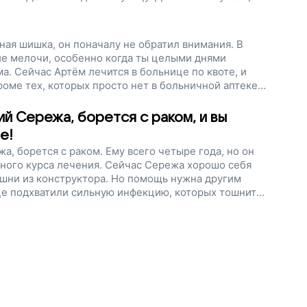
ьги, чтобы дети, которые борются с тяжелой
, теряя время, а получали лечение
оект!
ная шишка, он поначалу не обратил внимания. В
ие мелочи, особенно когда ты целыми днями
ма. Сейчас Артём лечится в больнице по квоте, и
роме тех, которых просто нет в больничной аптеке.
чный препарат для Артема на средства из нашего
гите детям опередить болезнь и вернуть себе свою
й Сережа, борется с раком, и вы
е!
, борется с раком. Ему всего четыре года, но он
ного курса лечения. Сейчас Сережа хорошо себя
ашни из конструктора. Но помощь нужна другим
це подхватили сильную инфекцию, которых тошнит
ие препараты, чтобы победить рак. Помогите им
домой, поддержите наш проект!