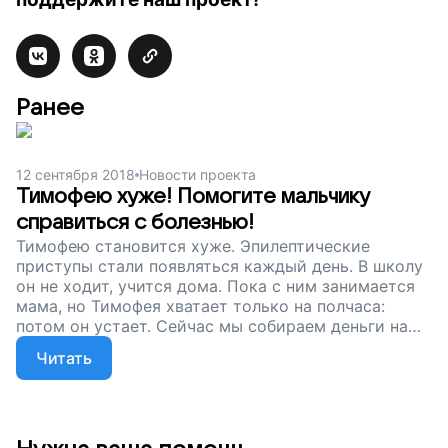
Ранее
12 сентября 2018
Новости проекта
Тимофею хуже! Помогите мальчику
справиться с болезнью!
Тимофею становится хуже. Эпилептические
приступы стали появляться каждый день. В школу
он не ходит, учится дома. Пока с ним занимается
мама, но Тимофея хватает только на полчаса:
потом он устает. Сейчас мы собираем деньги на
лекарство, которое снизит частоту и силу
Читать
приступов. Вы можете помочь мальчику вернуть
жизнь, которую отнимает болезнь. Поддержите
наш проект!