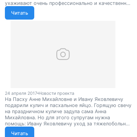
ухаживают очень профессионально и качественно.
А мы продолжаем собирать средства на оплату
Читать
сиделки. Помогите бабушке Анне греться на
весеннем солнышке, поддержите наш проект!
24 апреля 2017
Новости проекта
На Пасху Анне Михайловне и Ивану Яковлевичу
подарили кулич и пасхальное яйцо. Горящую свечу
на праздничном куличе задула сама Анна
Михайловна. Но для этого супругам нужна
помощь: Ивану Яковлевичу уход за тяжелобольной
женой не по силам, мы собираем средства на
Читать
оплату сиделки. Помогите паре встретить вместе