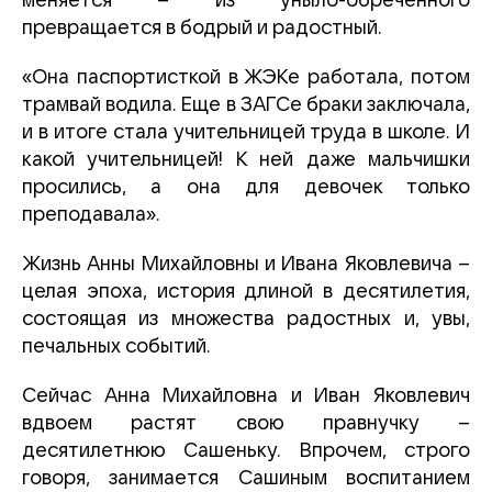
меняется – из уныло-обреченного
превращается в бодрый и радостный.
«Она паспортисткой в ЖЭКе работала, потом
трамвай водила. Еще в ЗАГСе браки заключала,
и в итоге стала учительницей труда в школе. И
какой учительницей! К ней даже мальчишки
просились, а она для девочек только
преподавала».
Жизнь Анны Михайловны и Ивана Яковлевича –
целая эпоха, история длиной в десятилетия,
состоящая из множества радостных и, увы,
печальных событий.
Сейчас Анна Михайловна и Иван Яковлевич
вдвоем растят свою правнучку –
десятилетнюю Сашеньку. Впрочем, строго
говоря, занимается Сашиным воспитанием