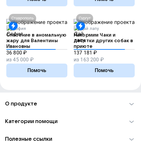
Ставрополь
Сургут
София
Дай лапу
Спасение в аномальную
Накормим Чаки и
жару для Валентины
десятки других собак в
Ивановны
приюте
36 800
₽
137 181
₽
из
45 000
₽
из
163 200
₽
Помочь
Помочь
О продукте
О проекте VK Добро
Категории помощи
Отчеты VK Добро
Детям
Использование материалов
Полезные ссылки