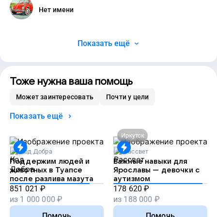
Нет имени
Показать ещё
Тоже нужна ваша помощь
Может заинтересовать
Почти у цели
Показать ещё
Иркутск
Код Добра
Рассвет
Поддержим людей и
Важные навыки для
животных в Туапсе
Ярославы — девочки с
после разлива мазута
аутизмом
851 021
₽
178 620
₽
из
1 000 000
₽
из
188 000
₽
Помочь
Помочь