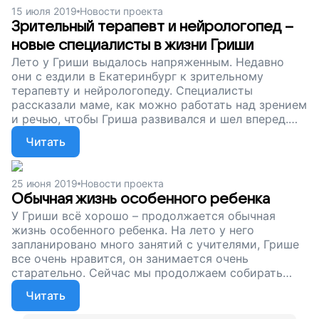
15 июля 2019
Новости проекта
Зрительный терапевт и нейрологопед –
новые специалисты в жизни Гриши
Лето у Гриши выдалось напряженным. Недавно
они с ездили в Екатеринбург к зрительному
терапевту и нейрологопеду. Специалисты
рассказали маме, как можно работать над зрением
и речью, чтобы Гриша развивался и шел вперед.
Эти нововведения изменят жизнь Гриши. А мы
Читать
продолжаем собирать деньги, чтобы купить ему
автокресло – из-за болезни он много проводит в
дороге, ездит по врачам. Поддержите мальчика,
25 июня 2019
Новости проекта
который постоянно работает, чтобы победить
Обычная жизнь особенного ребенка
болезнь!
У Гриши всё хорошо – продолжается обычная
жизнь особенного ребенка. На лето у него
запланировано много занятий с учителями, Грише
все очень нравится, он занимается очень
старательно. Сейчас мы продолжаем собирать
деньги, чтобы купить Грише специальное
Читать
автокресло. Помогите мальчику стать сильнее,
поддержите наш проект!