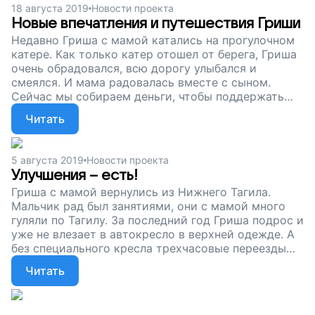
18 августа 2019
Новости проекта
Новые впечатления и путешествия Гриши
Недавно Гриша с мамой катались на прогулочном
катере. Как только катер отошел от берега, Гриша
очень обрадовался, всю дорогу улыбался и
смеялся. И мама радовалась вместе с сыном.
Сейчас мы собираем деньги, чтобы поддержать
эту семью – Грише приходится непросто из-за
Читать
болезни, но мы верим, что у него все получится. Не
оставайтесь в стороне!
5 августа 2019
Новости проекта
Улучшения – есть!
Гриша с мамой вернулись из Нижнего Тагила.
Мальчик рад был занятиями, они с мамой много
гуляли по Тагилу. За последний год Гриша подрос и
уже не влезает в автокресло в верхней одежде. А
без специального кресла трехчасовые переезды
ему не выдержать. Помогите мальчику и его маме
Читать
ездить на лечение, в небольшие путешествия –
бороться с болезнью и жить полноценно –
поддержите наш проект!