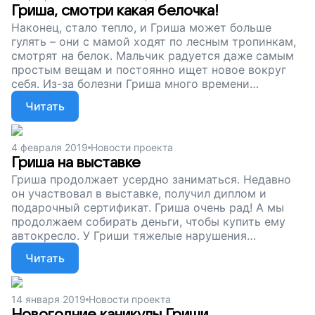
Гриша, смотри какая белочка!
Наконец, стало тепло, и Гриша может больше
гулять – они с мамой ходят по лесным тропинкам,
смотрят на белок. Мальчик радуется даже самым
простым вещам и постоянно ищет новое вокруг
себя. Из-за болезни Гриша много времени
проводит в разъездах – нужно то к врачу, то на
Читать
терапию, то обследоваться...Мы собираем деньги
на специальное автокресло для Гриши. Помогите
мальчику стать сильнее, поддержите наш проект!
4 февраля 2019
Новости проекта
Гриша на выставке
Гриша продолжает усердно заниматься. Недавно
он участвовал в выставке, получил диплом и
подарочный сертификат. Гриша очень рад! А мы
продолжаем собирать деньги, чтобы купить ему
автокресло. У Гриши тяжелые нарушения
здоровья, и ему важно правильно и безопасно
Читать
сидеть в машине во время долгих поездок.
Поддержите наш проект!
14 января 2019
Новости проекта
Новогодние каникулы Гриши