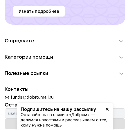
Узнать подробнее
О продукте
О проекте VK Добро
Категории помощи
Отчеты VK Добро
Детям
Использование материалов
Полезные ссылки
Взрослым
Обратная связь
Найти фонд
Пожилым
Контакты
Для НКО
Волонтеры
Животным
funds@dobro.mail.ru
Партнерам
Добрый день
Оставайтесь с нами
Природе
Подпишитесь на нашу рассылку
Истории
Оставайтесь на связи с «Добром» — 
Культуре
делимся новостями и рассказываем о тех, 
Автоплатежи
Подписаться на рассылку
Фондам
кому нужна помощь