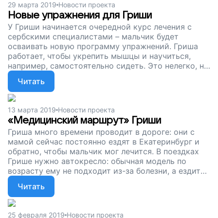
29 марта 2019
Новости проекта
Новые упражнения для Гриши
У Гриши начинается очередной курс лечения с
сербскими специалистами – мальчик будет
осваивать новую программу упражнений. Гриша
работает, чтобы укрепить мышцы и научиться,
например, самостоятельно сидеть. Это нелегко, но
возможно. Вы можете помочь Грише – сделать его
Читать
жизнь удобнее и легче. Просто поддержите наш
проект!
13 марта 2019
Новости проекта
«Медицинский маршрут» Гриши
Гриша много времени проводит в дороге: они с
мамой сейчас постоянно ездят в Екатеринбург и
обратно, чтобы мальчик мог лечится. В поездках
Грише нужно автокресло: обычная модель по
возрасту ему не подходит из-за болезни, а ездить
без кресла нельзя и неполезно для мальчика с
Читать
нарушениями здоровья. Помогите Грише стать
сильнее, поддержите наш проект!
25 февраля 2019
Новости проекта