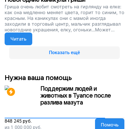
Гриша очень любит смотреть на гирлянду на елке:
как она медленно меняет цвета, горит то синим, то
красным. На каникулах они с мамой иногда
заходили в торговый центр, мальчик разглядывал
новогодние украшения, елку, огоньки...Может
быть, о чем-то мечтает, глядя на гирлянды и шары,
Читать
о каком-то маленьком чуде. Сейчас мы
продолжаем собирать деньги на специальное
автокресло для Гриши: у мальчика тяжелые
Показать ещё
нарушения здоровья, и правильно положение тела
очень важно для него. Помогите Грише возвращать
себе силы, поддержите наш проект!
Нужна ваша помощь
Поддержим людей и
животных в Туапсе после
разлива мазута
848 245
руб.
Помочь
из
1 000 000
руб.