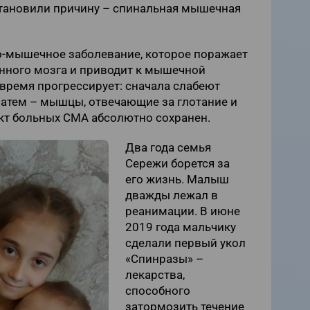
тановили причину – спинальная мышечная
о-мышечное заболевание, которое поражает
нного мозга и приводит к мышечной
 время прогрессирует: сначала слабеют
 затем – мышцы, отвечающие за глотание и
кт больных СМА абсолютно сохранен.
Два года семья
Сережи борется за
его жизнь. Малыш
дважды лежал в
реанимации. В июне
2019 года мальчику
сделали первый укол
«Спинразы» –
лекарства,
способного
затормозить течение