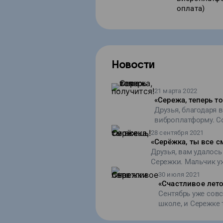
оплата)
Новости
21 марта 2022
«
Сережа, теперь то
Друзья, благодаря
виброплатформу. С
реабилитации. Там 
28 сентября 2021
идут правильным пу
«
Серёжка, ты все 
Сережиных мышц выр
Друзья, вам удалось
теперь у него точн
Сережки. Мальчик у
которая поможет ем
30 июля 2021
счастлива и благода
«
Счастливое лет
мире ты не остался 
Сентябрь уже совс
школе, и Сережке 
занятиям – на ун