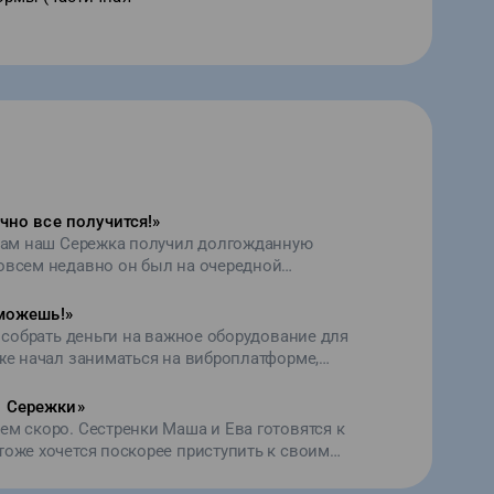
чно все получится!
»
 вам наш Сережка получил долгожданную
овсем недавно он был на очередной
Сережу похвалили и сказали, что они с мамой
тем. Все старания не зря. За две недели сила
сможешь!
»
осла на три балла, ноги окрепли. Верим, что
 собрать деньги на важное оборудование для
о все получится! Спасибо за вашу поддержку.
же начал заниматься на виброплатформе,
у восстановить навык ходьбы. Семья Сережи
рна. Приятно осознавать, что в этом огромном
о Сережки
»
один на один со своей бедой.
ем скоро. Сестренки Маша и Ева готовятся к
тоже хочется поскорее приступить к своим
икальном аппарате Галилео. Мы продолжаем