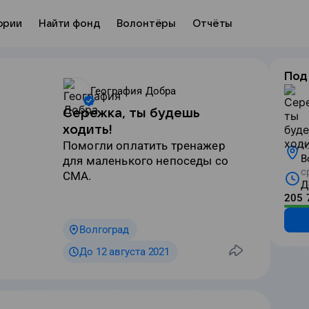
ории
Найти фонд
Волонтёры
Отчёты
Под
География Добра
Сережка, ты будешь
ходить!
Помогли оплатить тренажер
г
В
для маленького непоседы со
с
СМА.
Д
205 
Волгоград
До 12 августа 2021