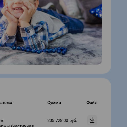
латежа
Сумма
Файл
ие
205 728.00
руб.
ормы (частичная