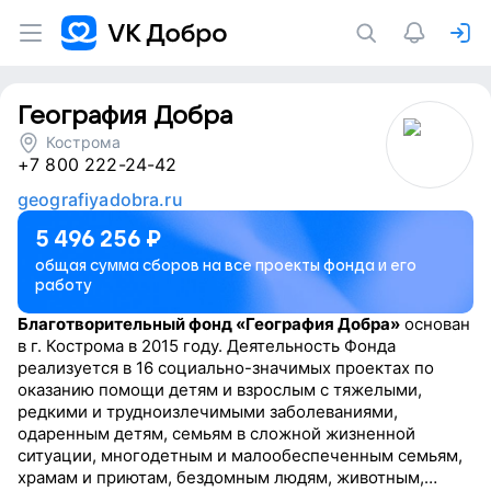
География Добра
Кострома
+7 800 222-24-42
geografiyadobra.ru
5 496 256
₽
общая сумма сборов на все проекты фонда и его
работу
Благотворительный фонд «География Добра»
основан
в г. Кострома в 2015 году. Деятельность Фонда
реализуется в 16 социально-значимых проектах по
оказанию помощи детям и взрослым с тяжелыми,
редкими и трудноизлечимыми заболеваниями,
одаренным детям, семьям в сложной жизненной
ситуации, многодетным и малообеспеченным семьям,
храмам и приютам, бездомным людям, животным,