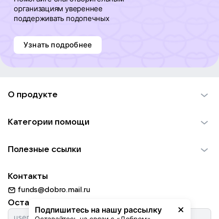
организациям увереннее
поддерживать подопечных
Узнать подробнее
О продукте
О проекте VK Добро
Категории помощи
Отчеты VK Добро
Детям
Использование материалов
Полезные ссылки
Взрослым
Обратная связь
Найти фонд
Пожилым
Контакты
Для НКО
Волонтеры
Животным
funds@dobro.mail.ru
Партнерам
Добрый день
Оставайтесь с нами
Природе
Подпишитесь на нашу рассылку
Истории
Оставайтесь на связи с «Добром» — 