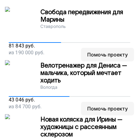
Свобода передвижения для
Павел Белов
Марины
Ставрополь
Иван Григорьев
81 843
руб.
из
190 000
Павел Белов
руб.
Помочь проекту
Велотренажер для Дениса —
Тимур Б.
мальчика, который мечтает
ходить
Вологда
Нет имени
43 046
руб.
из
84 700
руб.
Помочь проекту
Евгений Гойфман
Новая коляска для Ирины —
художницы с рассеянным
склерозом