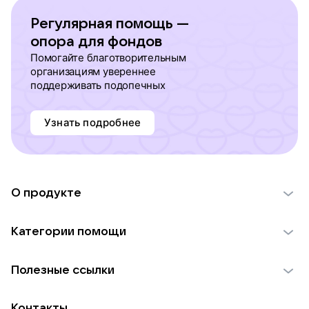
Регулярная помощь —
опора для фондов
Помогайте благотворительным
организациям увереннее
поддерживать подопечных
Узнать подробнее
О продукте
О проекте VK Добро
Категории помощи
Отчеты VK Добро
Детям
Использование материалов
Полезные ссылки
Взрослым
Обратная связь
Найти фонд
Пожилым
Контакты
Для НКО