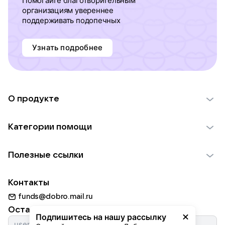
Помогайте благотворительным
организациям увереннее
поддерживать подопечных
Узнать подробнее
О продукте
О проекте VK Добро
Категории помощи
Отчеты VK Добро
Детям
Использование материалов
Полезные ссылки
Взрослым
Обратная связь
Найти фонд
Пожилым
Контакты
Для НКО
Волонтеры
Животным
funds@dobro.mail.ru
Партнерам
Добрый день
Оставайтесь с нами
Природе
Подпишитесь на нашу рассылку
Истории