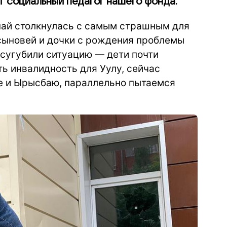
т социальный педагог нашего фонда.
най столкнулась с самым страшным для
сыновей и дочки с рождения проблемы
усугубили ситуацию — дети почти
ь инвалидность для Уулу, сейчас
е и Ырысбаю, параллельно пытаемся