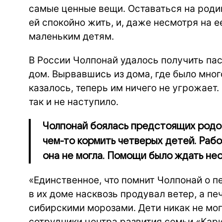
самые ценные вещи. Оставаться на роди
ей спокойно жить, и, даже несмотря на 
маленьким детям.
В России Чолпонай удалось получить па
дом. Вырвавшись из дома, где было мног
казалось, теперь им ничего не угрожает.
так и не наступило.
Чолпонай боялась предстоящих родов
чем-то кормить четверых детей. Раб
она не могла. Помощи было ждать нео
«Единственное, что помнит Чолпонай о п
в их доме насквозь продувал ветер, а п
сибирскими морозами. Дети никак не мо
сотрудники центра развития семьи «Кари