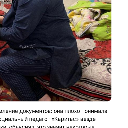
ление документов: она плохо понимала
оциальный педагог «Каритас» везде
ки, объяснял, что значат некоторые