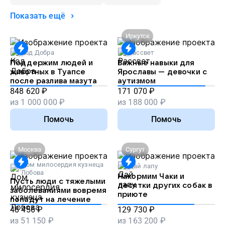
Показать ещё
Иркутск
Код Добра
Рассвет
Поддержим людей и
Важные навыки для
животных в Туапсе
Ярославы — девочки с
после разлива мазута
аутизмом
848 620
₽
171 070
₽
из
1 000 000
₽
из
188 000
₽
Помочь
Помочь
Москва
Сургут
Дом милосердия кузнеца
Дай лапу
Лобова
Накормим Чаки и
Пусть люди с тяжелыми
десятки других собак в
заболеваниями вовремя
приюте
попадут на лечение
48 456
₽
129 730
₽
из
51 150
₽
из
163 200
₽