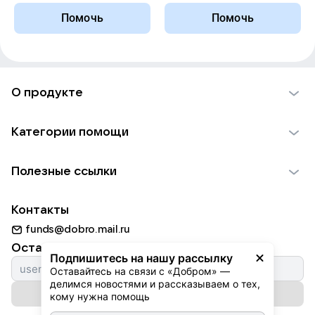
Помочь
Помочь
О продукте
О проекте VK Добро
Категории помощи
Отчеты VK Добро
Детям
Использование материалов
Полезные ссылки
Взрослым
Обратная связь
Найти фонд
Пожилым
Контакты
Для НКО
Волонтеры
Животным
funds@dobro.mail.ru
Партнерам
Добрый день
Оставайтесь с нами
Природе
Подпишитесь на нашу рассылку
Истории
Оставайтесь на связи с «Добром» — 
Культуре
делимся новостями и рассказываем о тех, 
Автоплатежи
Подписаться на рассылку
Фондам
кому нужна помощь