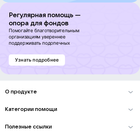
Ольга Селихова
Регулярная помощь —
опора для фондов
Помогайте благотворительным
Антон Полещук
организациям увереннее
поддерживать подопечных
Андрей Овчаренко
Узнать подробнее
Мария Tихонова
О продукте
Лидия Самаркина
О проекте VK Добро
Категории помощи
Екатерина Скворцова
Отчеты VK Добро
Детям
Использование материалов
Полезные ссылки
Взрослым
Денис Сидоров
Обратная связь
Найти фонд