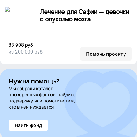
Лечение для Сафии — девочки
Алексей Копытов
с опухолью мозга
Таня Solnechnaya
83 908
руб.
из
200 000
Андрей Овчаренко
руб.
Помочь проекту
Сергей Сухоруков
Нужна помощь?
Мы собрали каталог
Алексей Копытов
проверенных фондов: найдите
поддержку или помогите тем,
кто в ней нуждается
Таня Solnechnaya
Найти фонд
Андрей Овчаренко