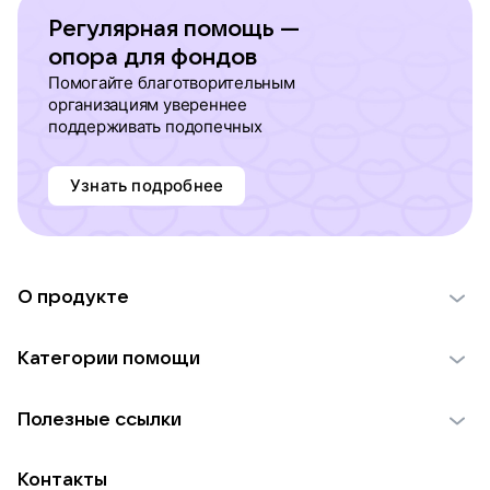
Регулярная помощь —
опора для фондов
Помогайте благотворительным
организациям увереннее
поддерживать подопечных
Узнать подробнее
О продукте
О проекте VK Добро
Категории помощи
Отчеты VK Добро
Детям
Использование материалов
Полезные ссылки
Взрослым
Обратная связь
Найти фонд
Пожилым
Контакты
Для НКО