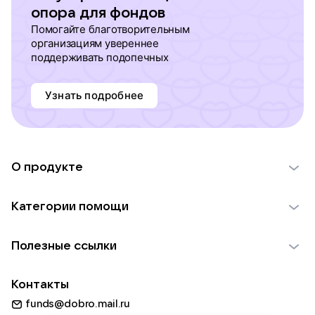
опора для фондов
Помогайте благотворительным
организациям увереннее
поддерживать подопечных
Узнать подробнее
О продукте
О проекте VK Добро
Категории помощи
Отчеты VK Добро
Детям
Использование материалов
Полезные ссылки
Взрослым
Обратная связь
Найти фонд
Пожилым
Контакты
Для НКО
Волонтеры
Животным
funds@dobro.mail.ru
Партнерам