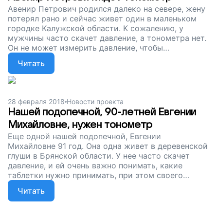
свое здоровье, поддержите наш проект.
Авенир Петрович родился далеко на севере, жену
потерял рано и сейчас живет один в маленьком
городке Калужской области. К сожалению, у
мужчины часто скачет давление, а тонометра нет.
Он не может измерить давление, чтобы
определить, нужно ли пить таблетку, стоит ли
Читать
вызывать скорую... Поэтому мы продолжаем
собирать деньги на тонометры. Помогите
старикам следить за здоровьем и не волноваться,
что давление резко подскочит или упадет,
28 февраля 2018
Новости проекта
поддержите наш проект!
Нашей подопечной, 90-летней Евгении
Михайловне, нужен тонометр
Еще одной нашей подопечной, Евгении
Михайловне 91 год. Она одна живет в деревенской
глуши в Брянской области. У нее часто скачет
давление, и ей очень важно понимать, какие
таблетки нужно принимать, при этом своего
тонометра у старушки нет, и помочь ей никто не
Читать
может. Сейчас мы собираем деньги, чтобы
закупить партию тонометров для пенсионеров.
Помогите старикам контролировать свое