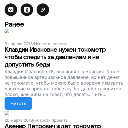
Ранее
9 апреля 2018
Новости проекта
Клавдии Ивановне нужен тонометр
чтобы следить за давлением и не
допустить беды
Клавдии Ивановне 78, она живет в Брянске. У нее
повышенное артериальное давление, но нет денег
на тонометр, чтобы можно было вовремя измерить
давление и принять таблетку. Когда ей становится
плохо, женщина не знает, что делать. Пить
таблетки или не пить? А вдруг, выпьешь и
Читать
сделаешь только хуже? Сейчас мы собираем
деньги, чтобы закупить партию тонометров для
пенсионеров, в том числе, и для Клавдии
20 марта 2018
Новости проекта
Ивановны. Помогите старикам контролировать
Авенир Петрович ждет тонометр