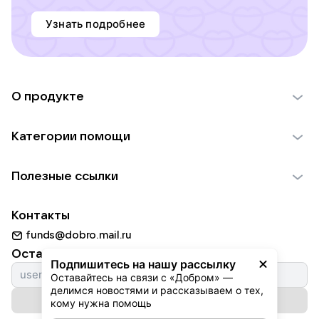
Узнать подробнее
О продукте
О проекте VK Добро
Категории помощи
Отчеты VK Добро
Детям
Использование материалов
Полезные ссылки
Взрослым
Обратная связь
Найти фонд
Пожилым
Контакты
Для НКО
Волонтеры
Животным
funds@dobro.mail.ru
Партнерам
Добрый день
Оставайтесь с нами
Природе
Подпишитесь на нашу рассылку
Истории
Оставайтесь на связи с «Добром» — 
Культуре
делимся новостями и рассказываем о тех, 
Автоплатежи
Подписаться на рассылку
Фондам
кому нужна помощь