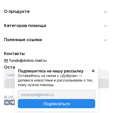
О продукте
О проекте VK Добро
Категории помощи
Отчеты VK Добро
Детям
Использование материалов
Полезные ссылки
Взрослым
Обратная связь
Найти фонд
Пожилым
Контакты
Для НКО
Волонтеры
Животным
funds@dobro.mail.ru
Партнерам
Добрый день
Оставайтесь с нами
Природе
Подпишитесь на нашу рассылку
Истории
Оставайтесь на связи с «Добром» — 
Культуре
делимся новостями и рассказываем о тех, 
Автоплатежи
Подписаться на рассылку
Фондам
кому нужна помощь
© VK,
2026
г. Все права защищены.
Подписаться