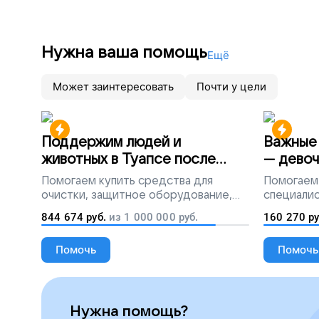
Нужна ваша помощь
Ещё
Может заинтересовать
Почти у цели
Поддержим людей и
Важные 
животных в Туапсе после
— девоч
разлива мазута
Помогаем
купить средства для
Помогаем
очистки, защитное оборудование,
специалис
лекарства, корм и предметы первой
844 674
руб.
из
1 000 000
руб.
160 270
ру
необходимости
Помочь
Помочь
Нужна помощь?