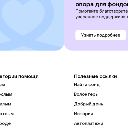
опора для фондо
Помогайте благотворит
увереннее поддерживат
Узнать подробнее
егории помощи
Полезные ссылки
ям
Найти фонд
ослым
Волонтеры
илым
Добрый день
отным
Истории
роде
Автоплатежи