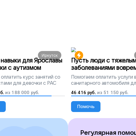
Иркутск
навыки для Ярославы
Пусть люди с тяжелы
ки с аутизмом
заболеваниями вовре
попадут на лечение
оплатить курс занятий со
Помогаем
оплатить услуги
тами для девочки с РАС
санитарного автомобиля д
перевозки тяжелобольных 
б.
из
188 000
руб.
46 416
руб.
из
51 150
руб.
Помочь
Регулярная помо