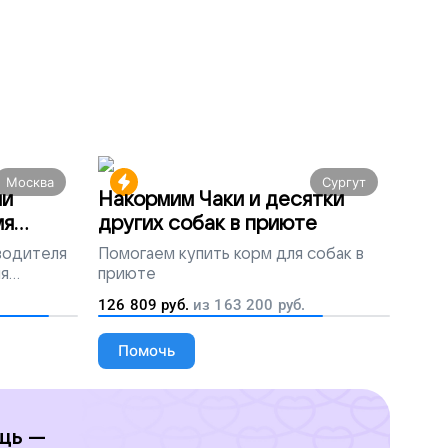
Москва
Сургут
ми
Накормим Чаки и десятки
мя
других собак в приюте
 водителя
Помогаем
купить корм для собак в
ля
приюте
людей
126 809
руб.
из
163 200
руб.
Помочь
щь —