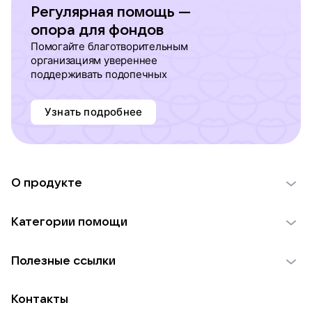
Регулярная помощь —
опора для фондов
Помогайте благотворительным
организациям увереннее
поддерживать подопечных
Узнать подробнее
О продукте
О проекте VK Добро
Категории помощи
Отчеты VK Добро
Детям
Использование материалов
Полезные ссылки
Взрослым
Обратная связь
Найти фонд
Пожилым
Контакты
Для НКО
Волонтеры