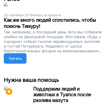
20 сентября 2019
Новости проекта
Как же много людей сплотились, чтобы
помочь Тимуру!
Так, например, в последний день лета мы собирали
улыбки на Дворцовой площади. Фестиваль «Будь с
городом» собрал тысячи неравнодушных жителей
и гостей Петербурга. Недалеко от шатра
благотворительных фондов на импровизированной
футбольной площадке нам помогал футболист
Читать
Роман Левендеев. Мы улыбки собирали, а Рома —
дарил! А еще он неустанно показывал всем, как
можно одновременно играть в футбол и помогать.
Он рассказывал о Тимуре — нашем подопечном,
влюбленном в футбол. Любой человек мог
Нужна ваша помощь
подписать и отправить открытку одному из наших
подопечных. И как же много их было отправлено
Поддержим людей и
Тимуру!
животных в Туапсе после
разлива мазута