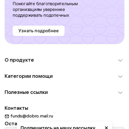
Помогайте благотворительным
организациям увереннее
поддерживать подопечных
Узнать подробнее
О продукте
О проекте VK Добро
Категории помощи
Отчеты VK Добро
Детям
Использование материалов
Полезные ссылки
Взрослым
Обратная связь
Найти фонд
Пожилым
Контакты
Для НКО
Волонтеры
Животным
funds@dobro.mail.ru
Партнерам
Добрый день
Оставайтесь с нами
Природе
Подпишитесь на нашу рассылку