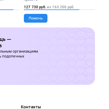
людей
127 730
руб.
из
163 200
руб.
Помочь
щь —
в
ельным организациям
ь подопечных
Контакты