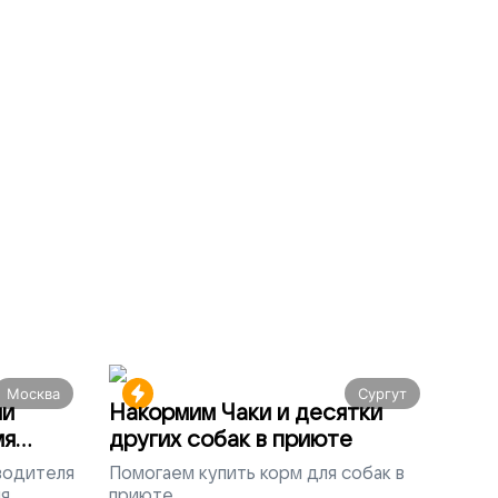
Москва
Сургут
ми
Накормим Чаки и десятки
мя
других собак в приюте
 водителя
Помогаем
купить корм для собак в
ля
приюте