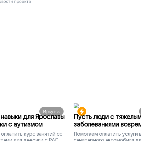
овости проекта
Иркутск
навыки для Ярославы
Пусть люди с тяжелы
ки с аутизмом
заболеваниями вовре
попадут на лечение
оплатить курс занятий со
Помогаем
оплатить услуги
тами для девочки с РАС
санитарного автомобиля д