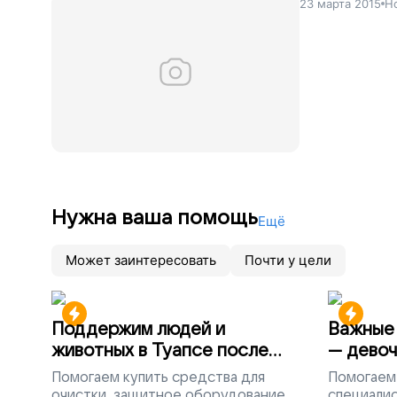
23 марта 2015
Н
Нужна ваша помощь
Ещё
Может заинтересовать
Почти у цели
Поддержим людей и
Важные 
животных в Туапсе после
— девоч
разлива мазута
Помогаем
купить средства для
Помогаем
очистки, защитное оборудование,
специалис