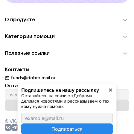
О продукте
О проекте VK Добро
Категории помощи
Отчеты VK Добро
Детям
Использование материалов
Полезные ссылки
Взрослым
Обратная связь
Найти фонд
Пожилым
Контакты
Для НКО
Волонтеры
Животным
funds@dobro.mail.ru
Партнерам
Добрый день
Оставайтесь с нами
Природе
Подпишитесь на нашу рассылку
Истории
Оставайтесь на связи с «Добром» — 
Культуре
делимся новостями и рассказываем о тех, 
Автоплатежи
Подписаться на рассылку
Фондам
кому нужна помощь
© VK,
2026
г. Все права защищены.
Подписаться