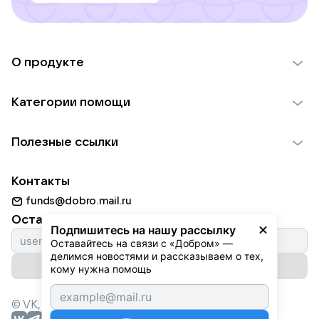
О продукте
О проекте VK Добро
Категории помощи
Отчеты VK Добро
Детям
Использование материалов
Полезные ссылки
Взрослым
Обратная связь
Найти фонд
Пожилым
Контакты
Для НКО
Волонтеры
Животным
funds@dobro.mail.ru
Партнерам
Добрый день
Оставайтесь с нами
Природе
Подпишитесь на нашу рассылку
Истории
Оставайтесь на связи с «Добром» — 
Культуре
делимся новостями и рассказываем о тех, 
Автоплатежи
Подписаться на рассылку
Фондам
кому нужна помощь
© VK,
2026
г. Все права защищены.