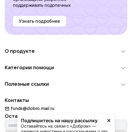
поддерживать подопечных
Узнать подробнее
О продукте
О проекте VK Добро
Категории помощи
Отчеты VK Добро
Детям
Использование материалов
Полезные ссылки
Взрослым
Обратная связь
Найти фонд
Пожилым
Контакты
Для НКО
Волонтеры
Животным
funds@dobro.mail.ru
Партнерам
Добрый день
Оставайтесь с нами
Природе
Подпишитесь на нашу рассылку
Истории
Оставайтесь на связи с «Добром» — 
Культуре
делимся новостями и рассказываем о тех, 