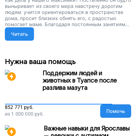
Как дела у нашего Максимки? Постепенно он будто
выныривает из своего мира навстречу дорогим
людям: учится ориентироваться в пространстве
дома, просит близких обнять его, с радостью
помогает маме. Благодаря постоянным занятиям
он стал смелее, спокойнее и увереннее в себе.
Читать
Друзья, давайте поможем этому
целеустремленному парню! Пусть Макс узнает
новое и продолжает развиваться. Поддержите наш
проект!
Нужна ваша помощь
Поддержим людей и
животных в Туапсе после
разлива мазута
852 771
руб.
Помочь
из
1 000 000
руб.
Важные навыки для Ярославы