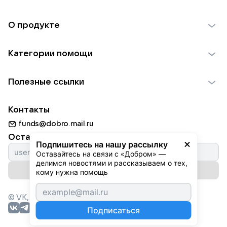
О продукте
О проекте VK Добро
Категории помощи
Отчеты VK Добро
Детям
Использование материалов
Полезные ссылки
Взрослым
Обратная связь
Найти фонд
Пожилым
Контакты
Для НКО
Волонтеры
Животным
funds@dobro.mail.ru
Партнерам
Добрый день
Оставайтесь с нами
Природе
Подпишитесь на нашу рассылку
Истории
Оставайтесь на связи с «Добром» — 
Культуре
делимся новостями и рассказываем о тех, 
Автоплатежи
Подписаться на рассылку
Фондам
кому нужна помощь
© VK,
2026
г. Все права защищены.
Подписаться