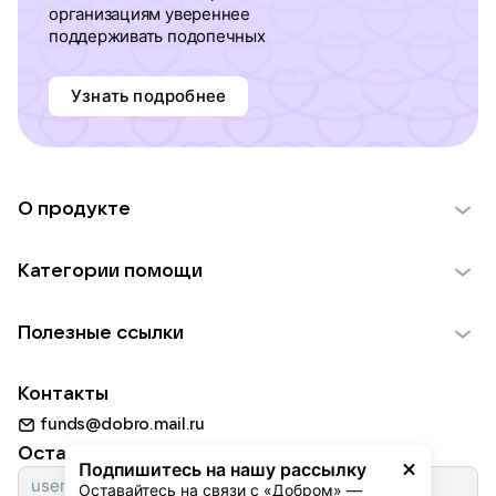
организациям увереннее
поддерживать подопечных
Узнать подробнее
О продукте
О проекте VK Добро
Категории помощи
Отчеты VK Добро
Детям
Использование материалов
Полезные ссылки
Взрослым
Обратная связь
Найти фонд
Пожилым
Контакты
Для НКО
Волонтеры
Животным
funds@dobro.mail.ru
Партнерам
Добрый день
Оставайтесь с нами
Природе
Подпишитесь на нашу рассылку
Истории
Оставайтесь на связи с «Добром» — 
Культуре