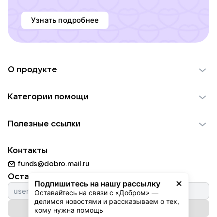
Узнать подробнее
О продукте
О проекте VK Добро
Категории помощи
Отчеты VK Добро
Детям
Использование материалов
Полезные ссылки
Взрослым
Обратная связь
Найти фонд
Пожилым
Контакты
Для НКО
Волонтеры
Животным
funds@dobro.mail.ru
Партнерам
Добрый день
Оставайтесь с нами
Природе
Подпишитесь на нашу рассылку
Истории
Оставайтесь на связи с «Добром» — 
Культуре
делимся новостями и рассказываем о тех, 
Автоплатежи
Подписаться на рассылку
Фондам
кому нужна помощь