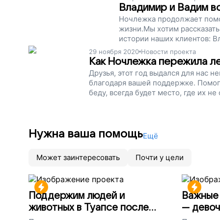
Владимир и Вадим в
Ночлежка продолжает помо
жизни.Мы хотим рассказать
истории наших клиентов: В
29 ноября 2020
Новости проекта
Как Ночлежка пережила ле
Друзья, этот год выдался для нас н
благодаря вашей поддержке. Помога
беду, всегда будет место, где их н
Нужна ваша помощь
Ещё
Может заинтересовать
Почти у цели
Поддержим людей и
Важные 
животных в Туапсе после
— девоч
разлива мазута