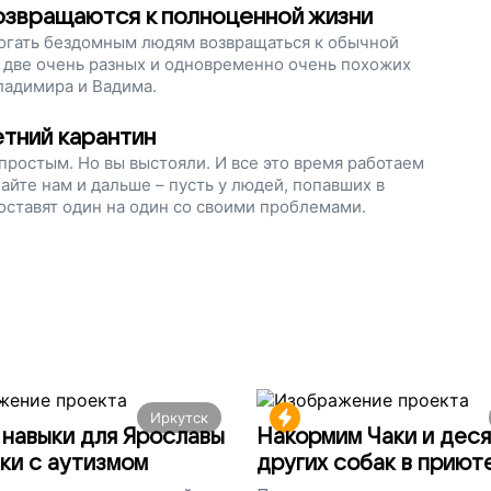
озвращаются к полноценной жизни
гать бездомным людям возвращаться к обычной
 две очень разных и одновременно очень похожих
ладимира и Вадима.
тний карантин
епростым. Но вы выстояли. И все это время работаем
йте нам и дальше – пусть у людей, попавших в
е оставят один на один со своими проблемами.
Иркутск
навыки для Ярославы
Накормим Чаки и деся
ки с аутизмом
других собак в приют