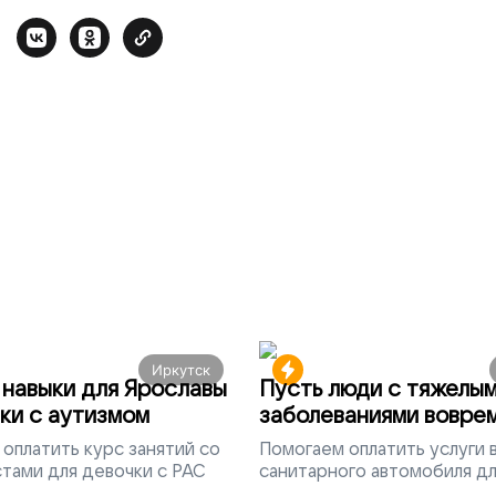
Иркутск
навыки для Ярославы
Пусть люди с тяжелы
ки с аутизмом
заболеваниями вовре
попадут на лечение
оплатить курс занятий со
Помогаем
оплатить услуги
тами для девочки с РАС
санитарного автомобиля д
перевозки тяжелобольных 