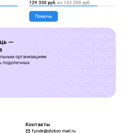
129 330
руб.
из
163 200
руб.
Помочь
щь —
в
ельным организациям
ь подопечных
Контакты
funds@dobro.mail.ru