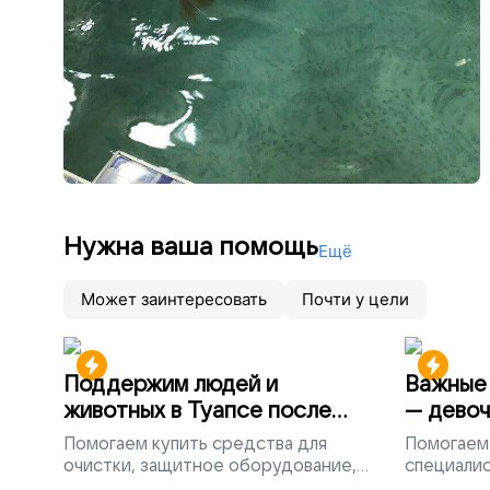
Нужна ваша помощь
Ещё
Может заинтересовать
Почти у цели
Поддержим людей и
Важные 
животных в Туапсе после
— девоч
разлива мазута
Помогаем
купить средства для
Помогаем
очистки, защитное оборудование,
специалис
лекарства, корм и предметы первой