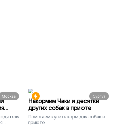
Москва
Сургут
ми
Накормим Чаки и десятки
мя
других собак в приюте
 водителя
Помогаем
купить корм для собак в
ля
приюте
людей