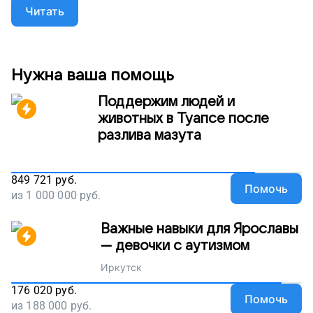
как от нас. Мама переживает, что препарата не
Читать
хватит. Помогите Артему победить рак, чтобы
жить, влюбляться, идти вперед, поддержите наш
проект!
Нужна ваша помощь
Поддержим людей и
животных в Туапсе после
разлива мазута
849 721
руб.
Помочь
из
1 000 000
руб.
Важные навыки для Ярославы
— девочки с аутизмом
Иркутск
176 020
руб.
Помочь
из
188 000
руб.