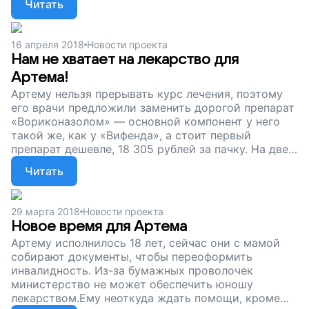
Читать
поддержите наш проект!
16 апреля 2018
Новости проекта
Нам не хватает на лекарство для
Артема!
Артему нельзя прерывать курс лечения, поэтому
его врачи предложили заменить дорогой препарат
«Вориконазолом» — основной компонент у него
такой же, как у «Вифенда», а стоит первый
препарат дешевле, 18 305 рублей за пачку. На две
пачки препарата нам не хватает 5 300 рублей.
Читать
Помогите Артему вернуть себе то, что отняла
болезнь, и выиграть, поддержите наш проект!
29 марта 2018
Новости проекта
Новое время для Артема
Артему исполнилось 18 лет, сейчас они с мамой
собирают документы, чтобы переоформить
инвалидность. Из-за бумажных проволочек
министерство не может обеспечить юношу
лекарством.Ему неоткуда ждать помощи, кроме