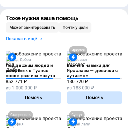
Тоже нужна ваша помощь
Может заинтересовать
Почти у цели
Показать ещё
Иркутск
Код Добра
Рассвет
Поддержим людей и
Важные навыки для
животных в Туапсе
Ярославы — девочки с
после разлива мазута
аутизмом
852 771
₽
180 720
₽
из
1 000 000
₽
из
188 000
₽
Помочь
Помочь
Ставрополь
Сургут
София
Дай лапу