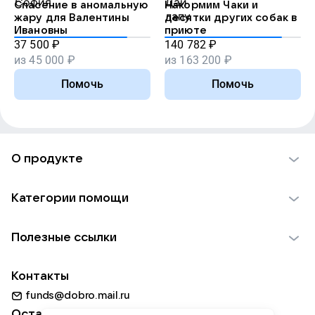
Спасение в аномальную
Накормим Чаки и
жару для Валентины
десятки других собак в
Ивановны
приюте
37 500
₽
140 782
₽
из
45 000
₽
из
163 200
₽
Помочь
Помочь
О продукте
О проекте VK Добро
Категории помощи
Отчеты VK Добро
Детям
Использование материалов
Полезные ссылки
Взрослым
Обратная связь
Найти фонд
Пожилым
Контакты
Для НКО
Волонтеры
Животным
funds@dobro.mail.ru
Партнерам
Добрый день
Оставайтесь с нами