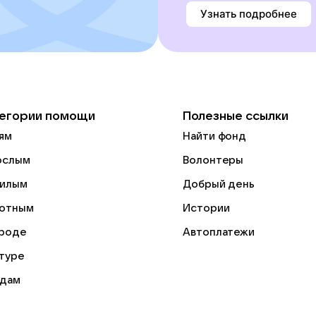
Узнать подробнее
егории помощи
Полезные ссылки
ям
Найти фонд
ослым
Волонтеры
илым
Добрый день
отным
Истории
роде
Автоплатежи
ьтуре
дам