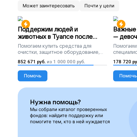
Может заинтересовать
Почти у цели
Поддержим людей и
Важные 
животных в Туапсе после
— девоч
разлива мазута
Помогаем
купить средства для
Помогаем
очистки, защитное оборудование,
специалис
лекарства, корм и предметы первой
852 671
руб.
из
1 000 000
руб.
178 720
ру
необходимости
Помочь
Помочь
Нужна помощь?
Мы собрали каталог проверенных
фондов: найдите поддержку или
помогите тем, кто в ней нуждается