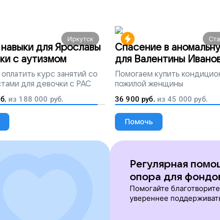
Иркутск
Ст
навыки для Ярославы
Спасение в аномальн
ки с аутизмом
для Валентины Ивано
оплатить курс занятий со
Помогаем
купить кондицио
тами для девочки с РАС
пожилой женщины
б.
из
188 000
руб.
36 900
руб.
из
45 000
руб.
Помочь
Регулярная помо
опора для фондо
Помогайте благотворит
увереннее поддерживат