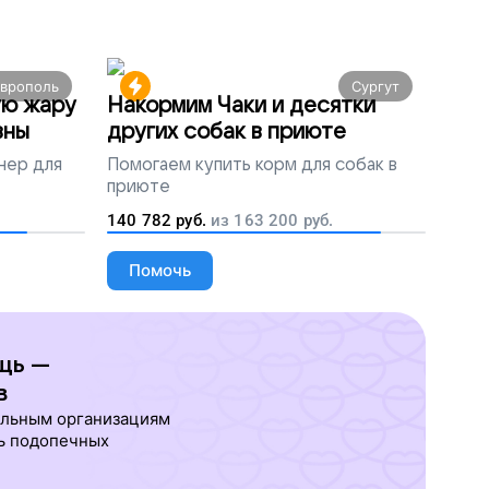
аврополь
Сургут
ую жару
Накормим Чаки и десятки
вны
других собак в приюте
нер для
Помогаем
купить корм для собак в
приюте
140 782
руб.
из
163 200
руб.
Помочь
щь —
в
ельным организациям
ь подопечных