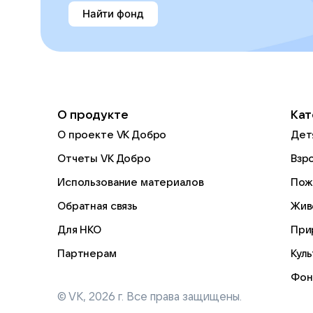
Найти фонд
О продукте
Кат
О проекте VK Добро
Дет
Отчеты VK Добро
Взр
Использование материалов
Пож
Обратная связь
Жив
Для НКО
При
Партнерам
Кул
Фон
© VK,
2026
г. Все права защищены.