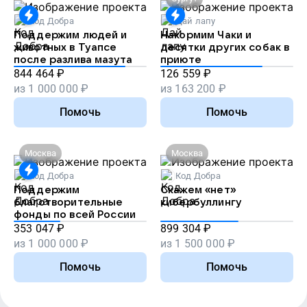
Код Добра
Дай лапу
Поддержим людей и
Накормим Чаки и
животных в Туапсе
десятки других собак в
после разлива мазута
приюте
844 464
₽
126 559
₽
из
1 000 000
₽
из
163 200
₽
Помочь
Помочь
Москва
Москва
Код Добра
Код Добра
Поддержим
Скажем «нет»
благотворительные
кибербуллингу
фонды по всей России
353 047
₽
899 304
₽
из
1 000 000
₽
из
1 500 000
₽
Помочь
Помочь