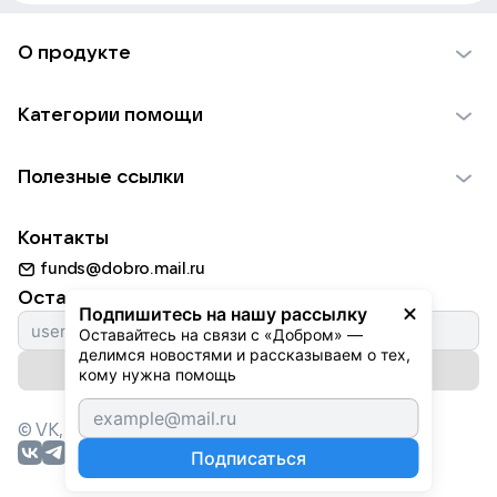
О продукте
О проекте VK Добро
Категории помощи
Отчеты VK Добро
Детям
Использование материалов
Полезные ссылки
Взрослым
Обратная связь
Найти фонд
Пожилым
Контакты
Для НКО
Волонтеры
Животным
funds@dobro.mail.ru
Партнерам
Добрый день
Оставайтесь с нами
Природе
Подпишитесь на нашу рассылку
Истории
Оставайтесь на связи с «Добром» — 
Культуре
делимся новостями и рассказываем о тех, 
Автоплатежи
Подписаться на рассылку
Фондам
кому нужна помощь
© VK,
2026
г. Все права защищены.
Подписаться