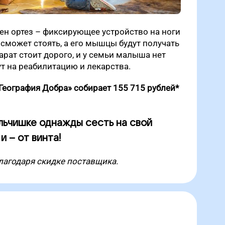
ен ортез – фиксирующее устройство на ноги
 сможет стоять, а его мышцы будут получать
арат стоит дорого, и у семьи малыша нет
ут на реабилитацию и лекарства.
еография Добра» собирает 155 715 рублей*
ьчишке однажды сесть на свой
 – от винта!
лагодаря скидке поставщика.