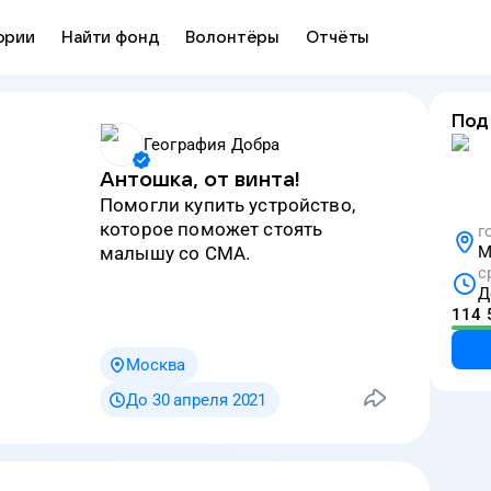
ории
Найти фонд
Волонтёры
Отчёты
Под
География Добра
Антошка, от винта!
Помогли купить устройство,
которое поможет стоять
г
малышу со СМА.
М
с
Д
114 
Москва
До 30 апреля 2021