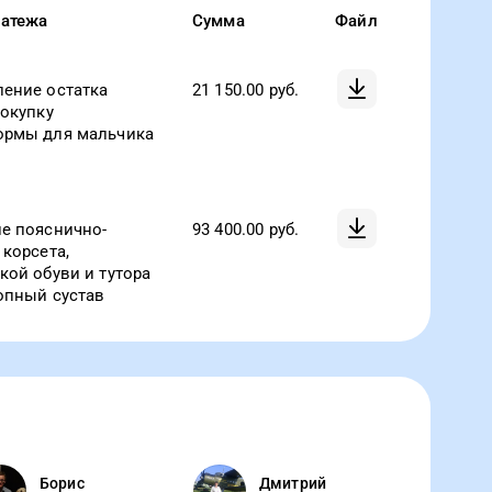
латежа
Сумма
Файл
ение остатка
21 150.00
руб.
покупку
ормы для мальчика
е пояснично-
93 400.00
руб.
 корсета,
кой обуви и тутора
опный сустав
Борис
Дмитрий