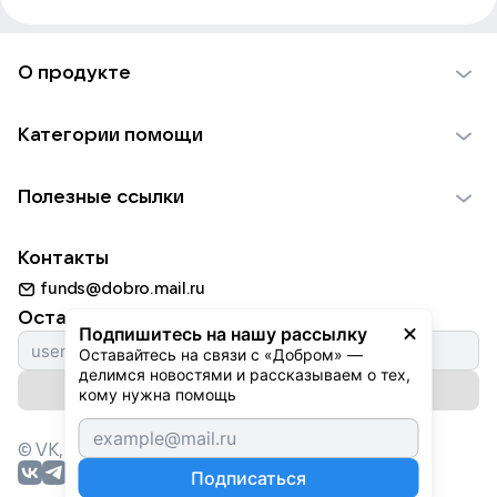
О продукте
О проекте VK Добро
Категории помощи
Отчеты VK Добро
Детям
Использование материалов
Полезные ссылки
Взрослым
Обратная связь
Найти фонд
Пожилым
Контакты
Для НКО
Волонтеры
Животным
funds@dobro.mail.ru
Партнерам
Добрый день
Оставайтесь с нами
Природе
Подпишитесь на нашу рассылку
Истории
Оставайтесь на связи с «Добром» — 
Культуре
делимся новостями и рассказываем о тех, 
Автоплатежи
Подписаться на рассылку
Фондам
кому нужна помощь
© VK,
2026
г. Все права защищены.
Подписаться