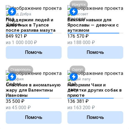
Иркутск
Код Добра
Рассвет
Поддержим людей и
Важные навыки для
животных в Туапсе
Ярославы — девочки с
после разлива мазута
аутизмом
849 921
₽
176 570
₽
из
1 000 000
₽
из
188 000
₽
Помочь
Помочь
Ставрополь
Сургут
София
Дай лапу
Спасение в аномальную
Накормим Чаки и
жару для Валентины
десятки других собак в
Ивановны
приюте
35 500
₽
136 381
₽
из
45 000
₽
из
163 200
₽
Помочь
Помочь