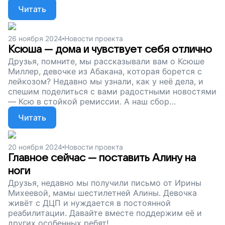
девочка вовремя попала на реабилитацию.
Читать
Давайте поддержим Настю и её близких!
26 ноября 2024
Новости проекта
Ксюша — дома и чувствует себя отлично
Друзья, помните, мы рассказывали вам о Ксюше
Миллер, девочке из Абакана, которая борется с
лейкозом? Недавно мы узнали, как у неё дела, и
спешим поделиться с вами радостными новостями
— Ксю в стойкой ремиссии. А наш сбор
продолжается. Давайте поддержим Ксюшу и
Читать
других ребят. Поможем им выздороветь!
20 ноября 2024
Новости проекта
Главное сейчас — поставить Алину на
ноги
Друзья, недавно мы получили письмо от Ирины
Михеевой, мамы шестилетней Алины. Девочка
живёт с ДЦП и нуждается в постоянной
реабилитации. Давайте вместе поддержим её и
других особенных ребят!