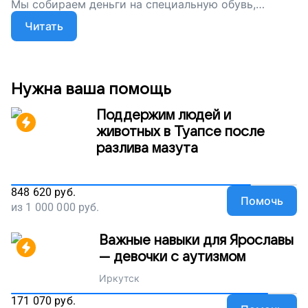
Мы собираем деньги на специальную обувь,
мягкие бинты и лечебное питание для неё. Давайте
Читать
поддержим Таню!
Нужна ваша помощь
Поддержим людей и
животных в Туапсе после
разлива мазута
848 620
руб.
Помочь
из
1 000 000
руб.
Важные навыки для Ярославы
— девочки с аутизмом
Иркутск
171 070
руб.