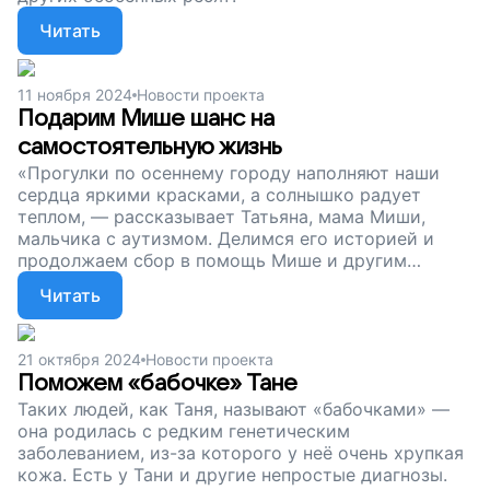
Читать
11 ноября 2024
Новости проекта
Подарим Мише шанс на
самостоятельную жизнь
«Прогулки по осеннему городу наполняют наши
сердца яркими красками, а солнышко радует
теплом, — рассказывает Татьяна, мама Миши,
мальчика с аутизмом. Делимся его историей и
продолжаем сбор в помощь Мише и другим
особенным ребятам. Давайте поддержим десятки
Читать
детей и их близких!
21 октября 2024
Новости проекта
Поможем «бабочке» Тане
Таких людей, как Таня, называют «бабочками» —
она родилась с редким генетическим
заболеванием, из-за которого у неё очень хрупкая
кожа. Есть у Тани и другие непростые диагнозы.