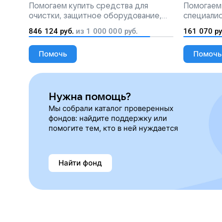
разлива мазута
Помогаем
купить средства для
Помогаем
очистки, защитное оборудование,
специалис
лекарства, корм и предметы первой
846 124
руб.
из
1 000 000
руб.
161 070
ру
необходимости
Помочь
Помочь
Нужна помощь?
Мы собрали каталог проверенных
фондов: найдите поддержку или
помогите тем, кто в ней нуждается
Найти фонд