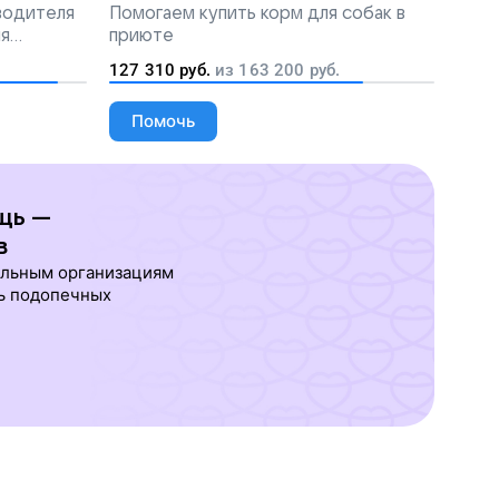
 водителя
Помогаем
купить корм для собак в
ля
приюте
людей
127 310
руб.
из
163 200
руб.
Помочь
щь —
в
ельным организациям
ь подопечных