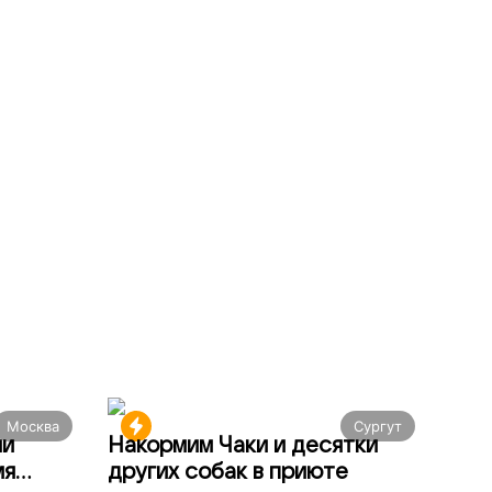
Москва
Сургут
ми
Накормим Чаки и десятки
мя
других собак в приюте