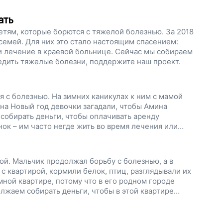
ать
тям, которые борются с тяжелой болезнью. За 2018
 семей. Для них это стало настоящим спасением:
 лечение в краевой больнице. Сейчас мы собираем
едить тяжелые болезни, поддержите наш проект.
 с болезнью. На зимних каникулах к ним с мамой
 на Новый год девочки загадали, чтобы Амина
собирать деньги, чтобы оплачивать аренду
нок – им часто негде жить во время лечения или
дить тяжелую болезнь и снова стать обычными
ой. Мальчик продолжал борьбу с болезнью, а в
с квартирой, кормили белок, птиц, разглядывали их
мной квартире, потому что в его родном городе
лжаем собирать деньги, чтобы в этой квартире
яжелая болезнь. Помогите им одержать победу,