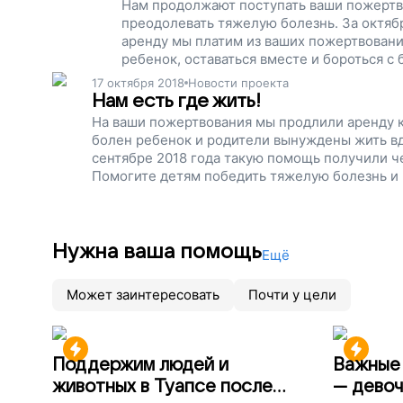
Нам продолжают поступать ваши пожертв
преодолевать тяжелую болезнь. За октябр
аренду мы платим из ваших пожертвовани
ребенок, оставаться вместе и бороться с
17 октября 2018
Новости проекта
Нам есть где жить!
На ваши пожертвования мы продлили аренду к
болен ребенок и родители вынуждены жить вд
сентябре 2018 года такую помощь получили ч
Помогите детям победить тяжелую болезнь и
проект!
Нужна ваша помощь
Ещё
Может заинтересовать
Почти у цели
Поддержим людей и
Важные 
животных в Туапсе после
— девоч