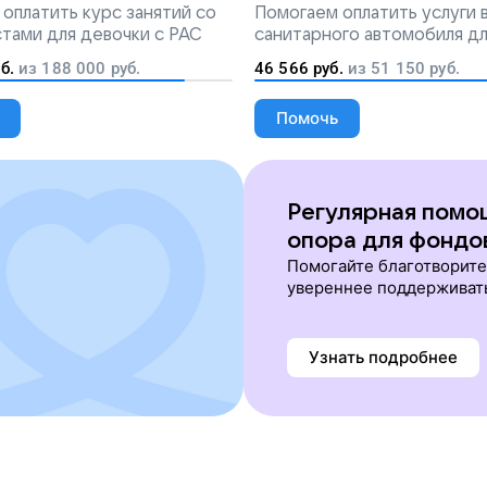
попадут на лечение
оплатить курс занятий со
Помогаем
оплатить услуги
тами для девочки с РАС
санитарного автомобиля д
перевозки тяжелобольных 
б.
из
188 000
руб.
46 566
руб.
из
51 150
руб.
Помочь
Регулярная помо
опора для фондо
Помогайте благотворит
увереннее поддерживат
Узнать подробнее