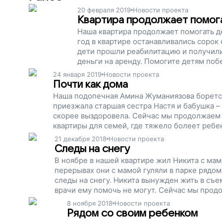
20 февраля 2019
Новости проекта
Квартира продолжает помог
Наша квартира продолжает помогать де
год в квартире останавливались сорок
дети прошли реабилитацию и получили
деньги на аренду. Помогите детям поб
24 января 2019
Новости проекта
Почти как дома
Наша подопечная Амина Жуманиязова борется
приезжала старшая сестра Настя и бабушка –
скорее выздоровела. Сейчас мы продолжаем 
квартиры для семей, где тяжело болеет ребе
реабилитации. Вы можете помочь детям побе
21 декабря 2018
Новости проекта
детьми. Поддержите наш проект!
Следы на снегу
В ноябре в нашей квартире жил Никита с мам
перерывах они с мамой гуляли в парке рядом 
следы на снегу. Никита вынужден жить в съе
врачи ему помочь не могут. Сейчас мы продо
могли жить семьи, чью жизнь перевернула т
8 ноября 2018
Новости проекта
поддержите наш проект!
Рядом со своим ребенком