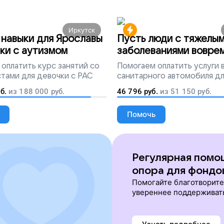
Иркутск
навыки для Ярославы
Пусть люди с тяжелы
ки с аутизмом
заболеваниями вовре
попадут на лечение
оплатить курс занятий со
Помогаем
оплатить услуги
тами для девочки с РАС
санитарного автомобиля д
перевозки тяжелобольных 
б.
из
188 000
руб.
46 796
руб.
из
51 150
руб.
Помочь
Регулярная помо
опора для фондо
Помогайте благотворит
увереннее поддерживат