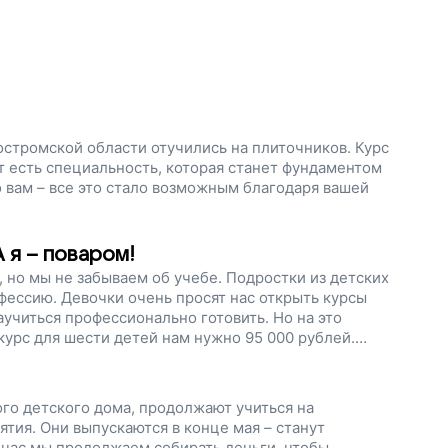
остромской области отучились на плиточников. Курс
ят есть специальность, которая станет фундаментом
 вам – все это стало возможным благодаря вашей
 я – поваром!
 но мы не забываем об учебе. Подростки из детских
офессию. Девочки очень просят нас открыть курсы
аучиться профессионально готовить. Но на это
урс для шести детей нам нужно 95 000 рублей.
без родителей, обрести себя и подготовиться ко
роект!
го детского дома, продолжают учиться на
ятия. Они выпускаются в конце мая – станут
час мы продолжаем собирать деньги, чтобы