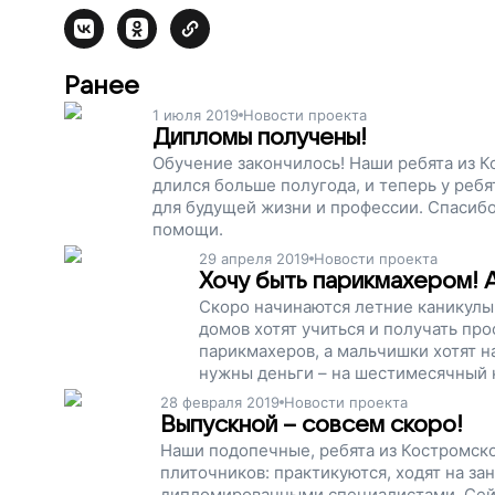
Ранее
1 июля 2019
Новости проекта
Дипломы получены!
Обучение закончилось! Наши ребята из К
длился больше полугода, и теперь у реб
для будущей жизни и профессии. Спасибо
помощи.
29 апреля 2019
Новости проекта
Хочу быть парикмахером! А
Скоро начинаются летние каникулы,
домов хотят учиться и получать пр
парикмахеров, а мальчишки хотят н
нужны деньги – на шестимесячный к
Помогите детям, которые остались 
28 февраля 2019
Новости проекта
взрослой жизни, поддержите наш п
Выпускной – совсем скоро!
Наши подопечные, ребята из Костромско
плиточников: практикуются, ходят на зан
дипломированными специалистами. Сей