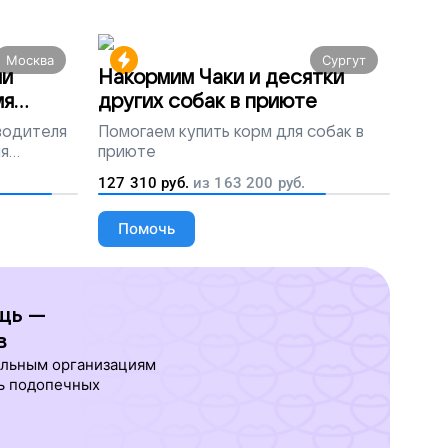
Москва
Сургут
ми
Накормим Чаки и десятки
мя
других собак в приюте
 водителя
Помогаем
купить корм для собак в
ля
приюте
людей
127 310
руб.
из
163 200
руб.
Помочь
щь —
в
ельным организациям
ь подопечных