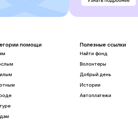
Узнать подробнее
егории помощи
Полезные ссылки
ям
Найти фонд
ослым
Волонтеры
илым
Добрый день
отным
Истории
роде
Автоплатежи
ьтуре
дам