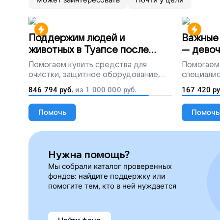
Поддержим людей и
Важные 
животных в Туапсе после
— девоч
разлива мазута
Помогаем
купить средства для
Помогаем
очистки, защитное оборудование,
специалис
лекарства, корм и предметы первой
846 794
руб.
из
1 000 000
руб.
167 420
ру
необходимости
Помочь
Помочь
Нужна помощь?
Мы собрали каталог проверенных
фондов: найдите поддержку или
помогите тем, кто в ней нуждается