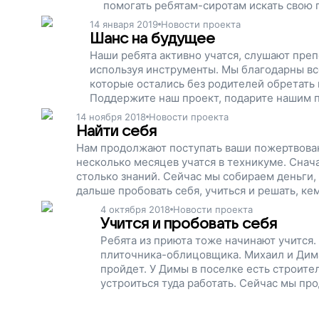
помогать ребятам-сиротам искать свою
проект.
14 января 2019
Новости проекта
Шанс на будущее
Наши ребята активно учатся, слушают преп
используя инструменты. Мы благодарны все
которые остались без родителей обретать
Поддержите наш проект, подарите нашим п
14 ноября 2018
Новости проекта
Найти себя
Нам продолжают поступать ваши пожертвован
несколько месяцев учатся в техникуме. Снача
столько знаний. Сейчас мы собираем деньги, 
дальше пробовать себя, учиться и решать, ке
4 октября 2018
Новости проекта
Учится и пробовать себя
Ребята из приюта тоже начинают учится.
плиточника-облицовщика. Михаил и Дима 
пройдет. У Димы в поселке есть строите
устроиться туда работать. Сейчас мы пр
домов могли учиться, пробовали себя и 
проект.