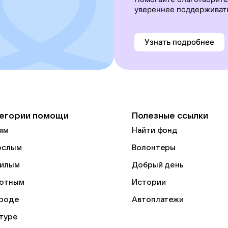
увереннее поддерживат
Узнать подробнее
егории помощи
Полезные ссылки
ям
Найти фонд
ослым
Волонтеры
илым
Добрый день
отным
Истории
роде
Автоплатежи
ьтуре