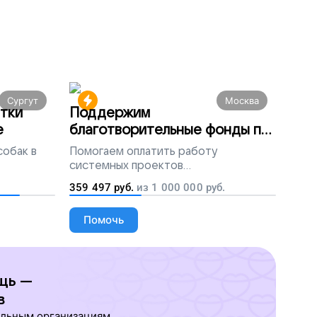
Сургут
Москва
тки
Поддержим
е
благотворительные фонды по
всей России
собак в
Помогаем
оплатить работу
системных проектов
благотворительных организаций
359 497
руб.
из
1 000 000
руб.
Помочь
щь —
в
ельным организациям