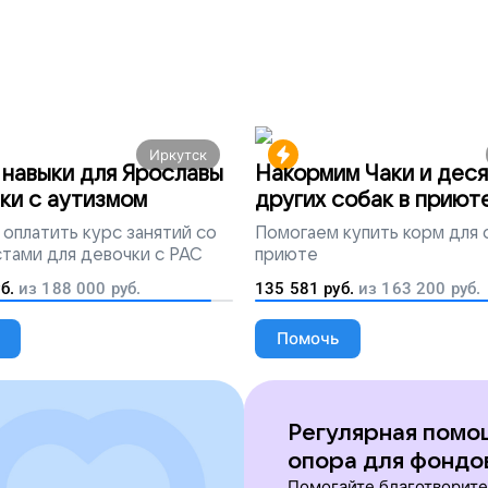
Иркутск
навыки для Ярославы
Накормим Чаки и деся
ки с аутизмом
других собак в приют
оплатить курс занятий со
Помогаем
купить корм для 
тами для девочки с РАС
приюте
б.
из
188 000
руб.
135 581
руб.
из
163 200
руб.
Помочь
Регулярная помо
опора для фондо
Помогайте благотворит