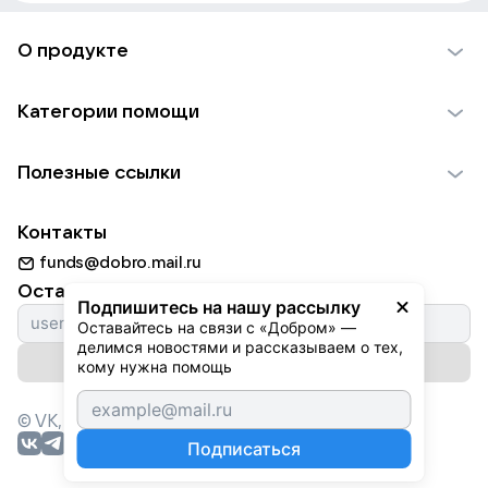
О продукте
О проекте VK Добро
Категории помощи
Отчеты VK Добро
Детям
Использование материалов
Полезные ссылки
Взрослым
Обратная связь
Найти фонд
Пожилым
Контакты
Для НКО
Волонтеры
Животным
funds@dobro.mail.ru
Партнерам
Добрый день
Оставайтесь с нами
Природе
Подпишитесь на нашу рассылку
Истории
Оставайтесь на связи с «Добром» — 
Культуре
делимся новостями и рассказываем о тех, 
Автоплатежи
Подписаться на рассылку
Фондам
кому нужна помощь
© VK,
2026
г. Все права защищены.
Подписаться