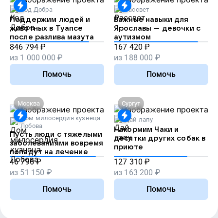
Код Добра
Рассвет
Поддержим людей и
Важные навыки для
животных в Туапсе
Ярославы — девочки с
после разлива мазута
аутизмом
846 794
₽
167 420
₽
из
1 000 000
₽
из
188 000
₽
Помочь
Помочь
Москва
Сургут
Дом милосердия кузнеца
Дай лапу
Лобова
Накормим Чаки и
Пусть люди с тяжелыми
десятки других собак в
заболеваниями вовремя
приюте
попадут на лечение
46 796
₽
127 310
₽
из
51 150
₽
из
163 200
₽
Помочь
Помочь