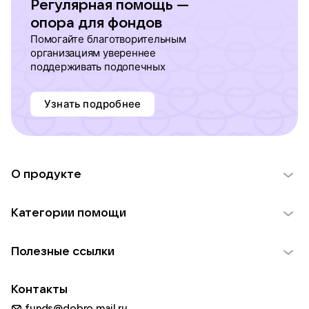
Регулярная помощь —
опора для фондов
Помогайте благотворительным
организациям увереннее
поддерживать подопечных
Узнать подробнее
О продукте
О проекте VK Добро
Категории помощи
Отчеты VK Добро
Детям
Использование материалов
Полезные ссылки
Взрослым
Обратная связь
Найти фонд
Пожилым
Контакты
Для НКО
Волонтеры
Животным
funds@dobro.mail.ru